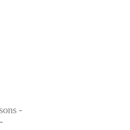
sons -
-