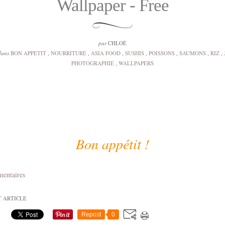
Wallpaper - Free
par
CHLOÉ
dans
BON APPETIT
,
NOURRITURE
,
ASIA FOOD
,
SUSHIS
,
POISSONS
,
SAUMONS
,
RIZ
,
PHOTOGRAPHIE
,
WALLPAPERS
Bon appétit !
mentaires
T ARTICLE
Repost
0