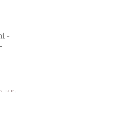
i -
-
AGUETTES
,