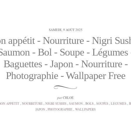
SAMEDI, 9 AOÛT 2025
n appétit - Nourriture - Nigri Sush
Saumon - Bol - Soupe - Légumes 
Baguettes - Japon - Nourriture -
Photographie - Wallpaper Free
par
CHLOÉ
BON APPETIT
,
NOURRITURE
,
NIGRI SUSHIS
,
SAUMON
,
BOLS
,
SOUPES
,
LEGUMES
,
B
JAPON
,
PHOTOGRAPHIE
,
WALLPAPERS