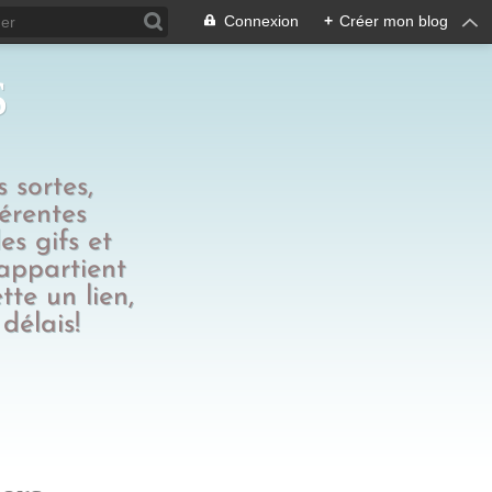
Connexion
+
Créer mon blog
s
 sortes,
férentes
es gifs et
 appartient
tte un lien,
délais!