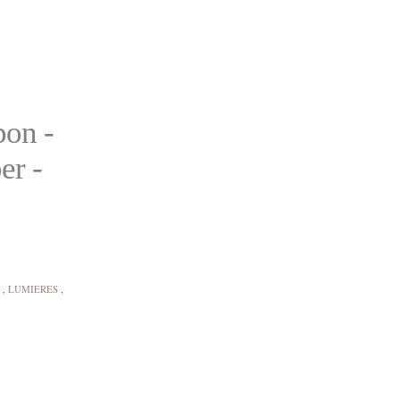
pon -
er -
,
LUMIERES
,