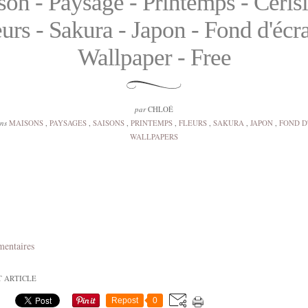
on - Paysage - Printemps - Cerisi
eurs - Sakura - Japon - Fond d'écra
Wallpaper - Free
par
CHLOÉ
ans
MAISONS
,
PAYSAGES
,
SAISONS
,
PRINTEMPS
,
FLEURS
,
SAKURA
,
JAPON
,
FOND D
WALLPAPERS
mentaires
T ARTICLE
Repost
0