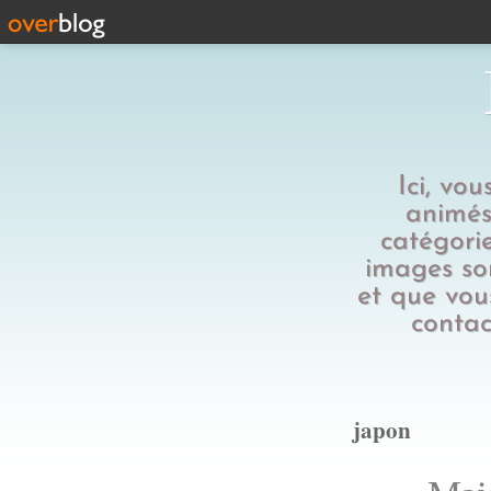
Ici, vo
animés,
catégorie
images son
et que vous
contac
japon