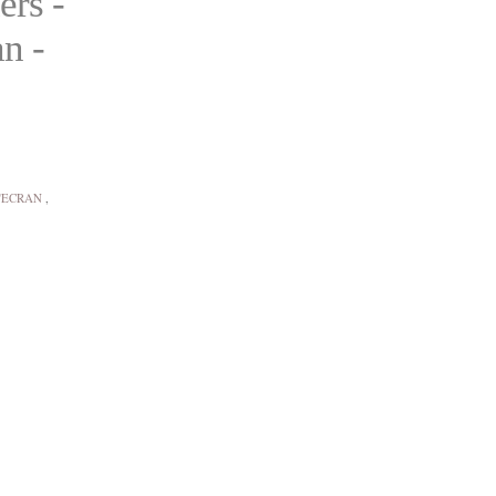
ers -
n -
'ECRAN
,