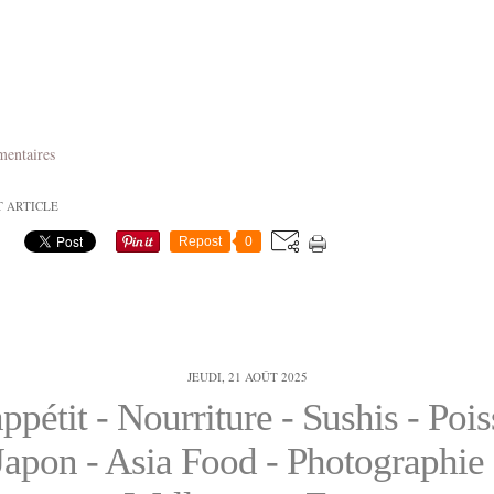
mentaires
T ARTICLE
Repost
0
JEUDI, 21 AOÛT 2025
ppétit - Nourriture - Sushis - Pois
Japon - Asia Food - Photographie 