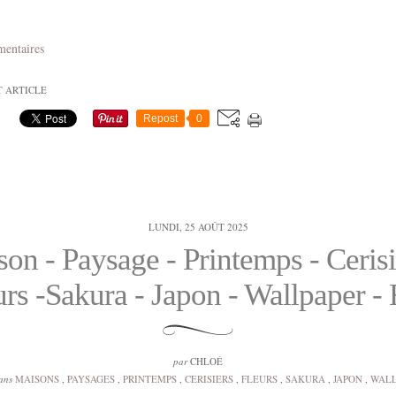
mentaires
T ARTICLE
Repost
0
LUNDI, 25 AOÛT 2025
on - Paysage - Printemps - Cerisi
urs -Sakura - Japon - Wallpaper - 
par
CHLOÉ
ans
MAISONS
,
PAYSAGES
,
PRINTEMPS
,
CERISIERS
,
FLEURS
,
SAKURA
,
JAPON
,
WALL