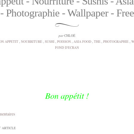
ppétit - Nourriture - Sushis - Asi
- Photographie - Wallpaper - Free
par
CHLOÉ
ON APPETIT
,
NOURRITURE
,
SUSHI
,
POISSON
,
ASIA FOOD
,
THE
,
PHOTOGRAPHIE
,
W
FOND D'ECRAN
Bon appétit !
mentaires
T ARTICLE