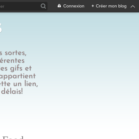
Connexion
+
Créer mon blog
s
 sortes,
férentes
es gifs et
 appartient
tte un lien,
délais!