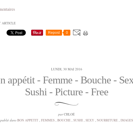
mentaires
T ARTICLE
Repost
0
LUNDI, 30 MAI 2016
n appétit - Femme - Bouche - Sex
Sushi - Picture - Free
par
CHLOÉ
publié dans
BON APPETIT
,
FEMMES
,
BOUCHE
,
SUSHI
,
SEXY
,
NOURRITURE
,
IMAGES