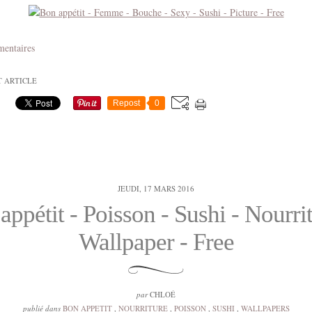
mentaires
T ARTICLE
Repost
0
JEUDI, 17 MARS 2016
appétit - Poisson - Sushi - Nourrit
Wallpaper - Free
par
CHLOÉ
publié dans
BON APPETIT
,
NOURRITURE
,
POISSON
,
SUSHI
,
WALLPAPERS