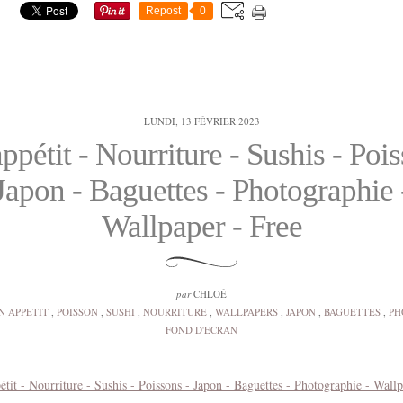
Repost
0
LUNDI, 13 FÉVRIER 2023
ppétit - Nourriture - Sushis - Pois
Japon - Baguettes - Photographie 
Wallpaper - Free
par
CHLOÉ
N APPETIT
,
POISSON
,
SUSHI
,
NOURRITURE
,
WALLPAPERS
,
JAPON
,
BAGUETTES
,
PH
FOND D'ECRAN