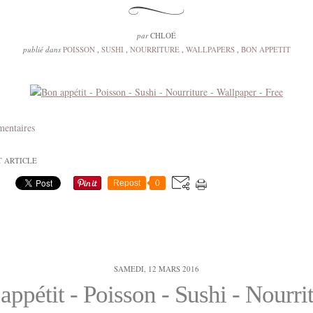
par
CHLOÉ
publié dans
POISSON
,
SUSHI
,
NOURRITURE
,
WALLPAPERS
,
BON APPETIT
mentaires
T ARTICLE
Repost
0
SAMEDI, 12 MARS 2016
appétit - Poisson - Sushi - Nourrit