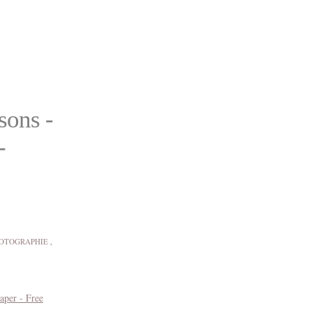
sons -
-
OTOGRAPHIE
,