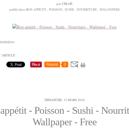
par
CHLOÉ
publié dans
BON APPETIT
,
POISSON
,
SUSHI
,
NOURRITURE
,
WALLPAPERS
mentaires
T ARTICLE
Repost
0
DIMANCHE, 13 MARS 2016
appétit - Poisson - Sushi - Nourrit
Wallpaper - Free