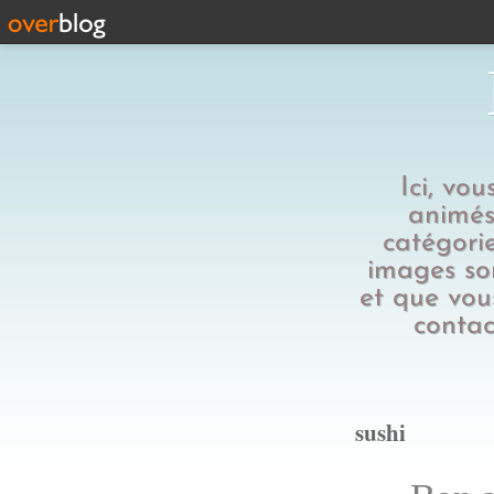
Ici, vo
animés,
catégorie
images son
et que vous
contac
sushi