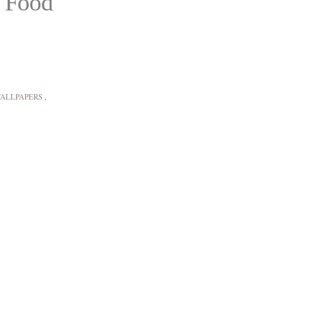
a Food
ALLPAPERS
,