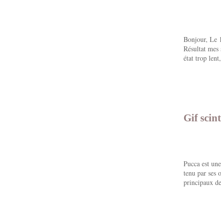
Bonjour, Le 1
Résultat mes 
état trop lent
Gif scin
Pucca est une
tenu par ses 
principaux de 