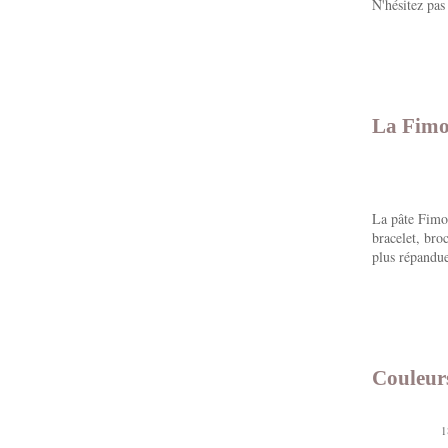
N'hésitez pas
La Fimo 
La pâte Fimo e
bracelet, bro
plus répandue
Couleurs
1