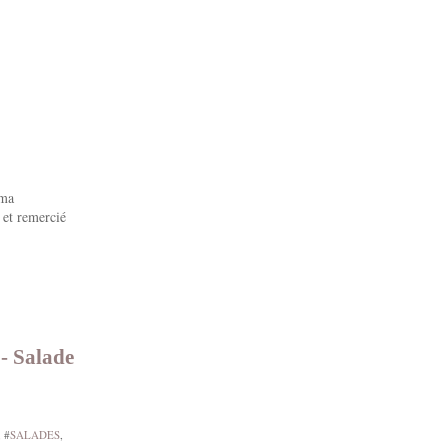
 ma
 et remercié
- Salade
, #
SALADES
,