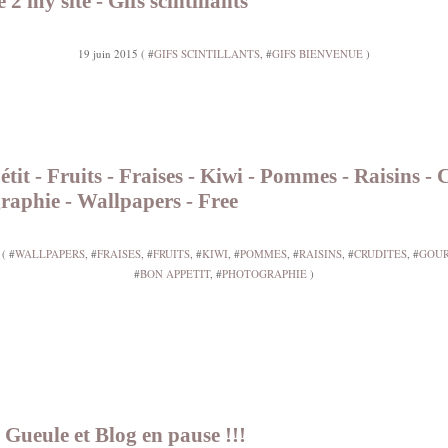
2 my site - Gifs scintillants
19 juin 2015 ( #
GIFS SCINTILLANTS
, #
GIFS BIENVENUE
)
tit - Fruits - Fraises - Kiwi - Pommes - Raisins - 
raphie - Wallpapers - Free
 ( #
WALLPAPERS
, #
FRAISES
, #
FRUITS
, #
KIWI
, #
POMMES
, #
RAISINS
, #
CRUDITES
, #
GOUR
#
BON APPETIT
, #
PHOTOGRAPHIE
)
Gueule et Blog en pause !!!