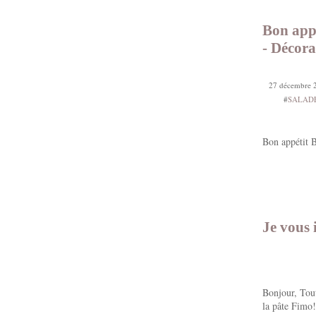
Bon appé
- Décora
27 décembre 2
#
SALAD
Bon appétit B
Je vous 
Bonjour, Tout
la pâte Fimo!