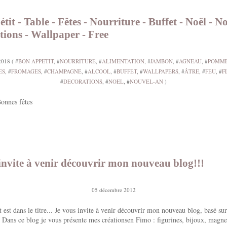
tit - Table - Fêtes - Nourriture - Buffet - Noël - 
tions - Wallpaper - Free
018 ( #
BON APPETIT
, #
NOURRITURE
, #
ALIMENTATION
, #
JAMBON
, #
AGNEAU
, #
POMME
ES
, #
FROMAGES
, #
CHAMPAGNE
, #
ALCOOL
, #
BUFFET
, #
WALLPAPERS
, #
ÂTRE
, #
FEU
, #
F
#
DECORATIONS
, #
NOEL
, #
NOUVEL-AN
)
onnes fêtes
invite à venir découvrir mon nouveau blog!!!
05 décembre 2012
 est dans le titre... Je vous invite à venir découvrir mon nouveau blog, basé su
 Dans ce blog je vous présente mes créationsen Fimo : figurines, bijoux, magnet