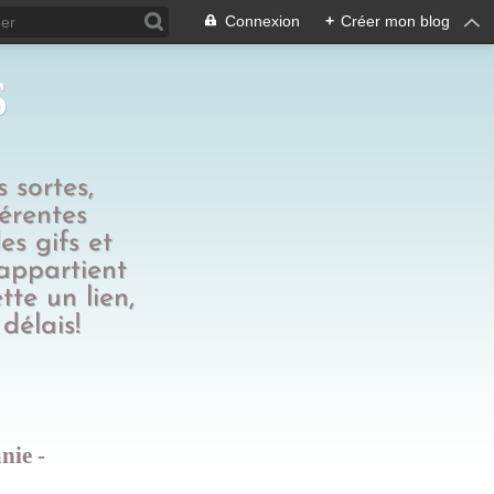
Connexion
+
Créer mon blog
s
 sortes,
férentes
es gifs et
 appartient
tte un lien,
délais!
nie -