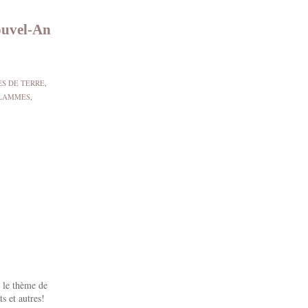
Nouvel-An
S DE TERRE
,
LAMMES
,
r le thème de
s et autres!