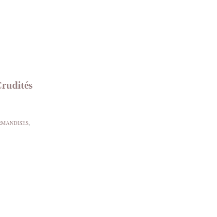
Crudités
MANDISES
,