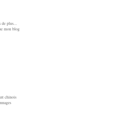
 de plus...
que mon blog
ant chinois
onnages