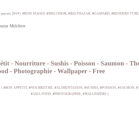
 janvier 2019 ( #
ROIS MAGES
, #
MELCHIOR
, #
BALTHAZAR
, #
GASPARD
, #
RENDERS TUBE
hazar Melchior
tit - Nourriture - Sushis - Poisson - Saumon - Th
ood - Photographie - Wallpaper - Free
 ( #
BON APPETIT
, #
NOURRITURE
, #
ALIMENTATION
, #
SUSHIS
, #
POISSON
, #
SAUMON
, #
#
ASIA FOOD
, #
PHOTOGRAPHIE
, #
WALLPAPERS
)