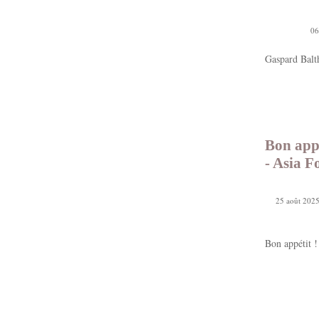
06
Gaspard Balt
Bon appé
- Asia F
25 août 2025
Bon appétit !