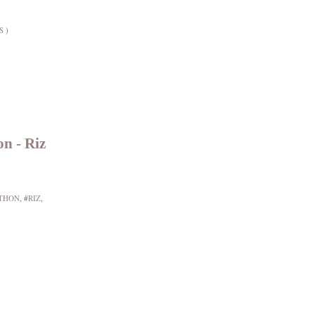
S
)
on - Riz
THON
, #
RIZ
,