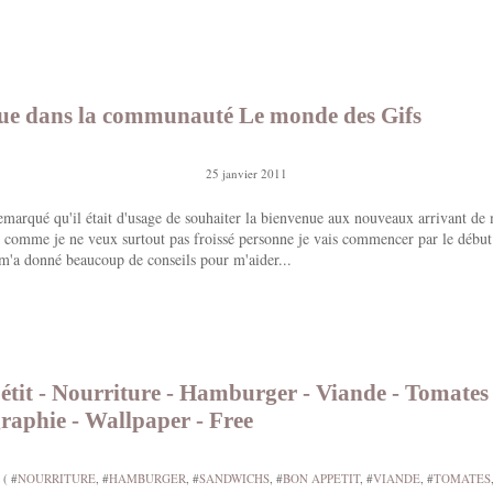
ue dans la communauté Le monde des Gifs
25 janvier 2011
emarqué qu'il était d'usage de souhaiter la bienvenue aux nouveaux arrivant de
comme je ne veux surtout pas froissé personne je vais commencer par le début
m'a donné beaucoup de conseils pour m'aider...
tit - Nourriture - Hamburger - Viande - Tomates 
raphie - Wallpaper - Free
 ( #
NOURRITURE
, #
HAMBURGER
, #
SANDWICHS
, #
BON APPETIT
, #
VIANDE
, #
TOMATES