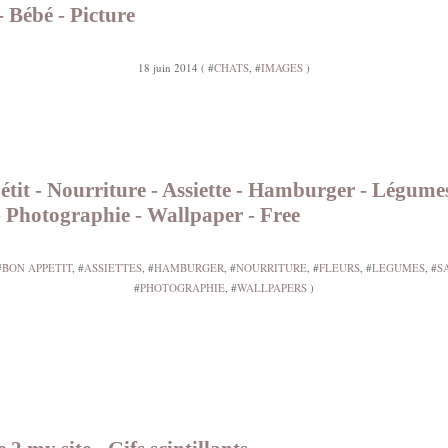
 Bébé - Picture
18 juin 2014 ( #
CHATS
, #
IMAGES
)
tit - Nourriture - Assiette - Hamburger - Légume
- Photographie - Wallpaper - Free
#
BON APPETIT
, #
ASSIETTES
, #
HAMBURGER
, #
NOURRITURE
, #
FLEURS
, #
LEGUMES
, #
S
#
PHOTOGRAPHIE
, #
WALLPAPERS
)