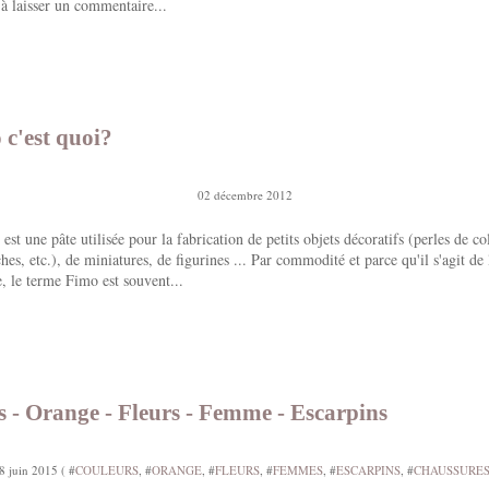
 à laisser un commentaire...
c'est quoi?
02 décembre 2012
st une pâte utilisée pour la fabrication de petits objets décoratifs (perles de col
ches, etc.), de miniatures, de figurines ... Par commodité et parce qu'il s'agit de
, le terme Fimo est souvent...
 - Orange - Fleurs - Femme - Escarpins
8 juin 2015 ( #
COULEURS
, #
ORANGE
, #
FLEURS
, #
FEMMES
, #
ESCARPINS
, #
CHAUSSURE