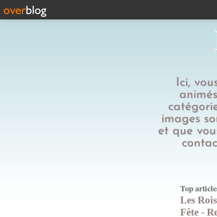
Ici, vo
animés,
catégorie
images son
et que vous
contac
Top article
Les Rois
Fête - R