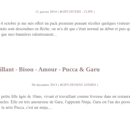
11 janvier 2014 ( #
GIFS DIVERS - CLIPS
)
4 octobre je me suis offert un pack premium pensant récolter quelques visiteurs
stats sont descendues en flèche, on m'a dit que c'était normal au début et puis 
, que mes bannières ralentissaient...
tillant - Bisou - Amour - Pucca & Garu
06 décembre 2013 ( #
GIFS DESSINS ANIMES
)
 petite fille âgée de 10ans, vivant et travaillant comme livreuse dans un restaur
oncles. Elle est très amoureuse de Garu, l'apprenti Ninja. Garu est l'un des pers
la série Pucca, c'est un ninja,...