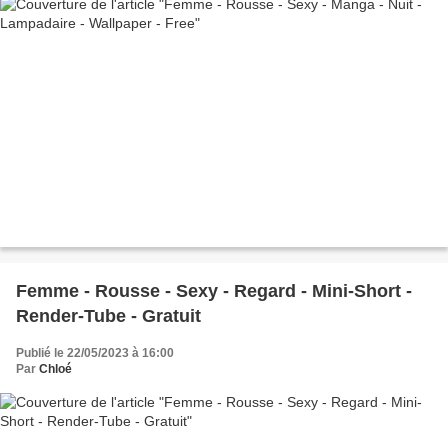
Femme - Rousse - Sexy - Regard - Mini-Short -
Render-Tube - Gratuit
Publié le 22/05/2023 à 16:00
Par
Chloé