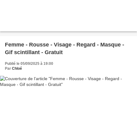
Femme - Rousse - Visage - Regard - Masque -
Gif scintillant - Gratuit
Publié le 05/09/2025 à 19:00
Par
Chloé