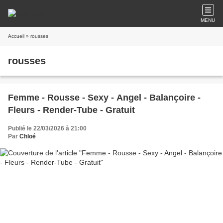
MENU
Accueil
» rousses
rousses
Femme - Rousse - Sexy - Angel - Balançoire -
Fleurs - Render-Tube - Gratuit
Publié le 22/03/2026 à 21:00
Par
Chloé