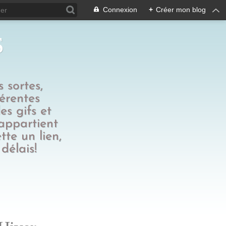
Connexion
+
Créer mon blog
s
 sortes,
férentes
es gifs et
 appartient
tte un lien,
délais!