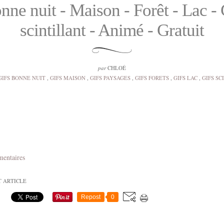
nne nuit - Maison - Forêt - Lac - 
scintillant - Animé - Gratuit
par
CHLOÉ
GIFS BONNE NUIT
,
GIFS MAISON
,
GIFS PAYSAGES
,
GIFS FORETS
,
GIFS LAC
,
GIFS SC
mentaires
T ARTICLE
Repost
0