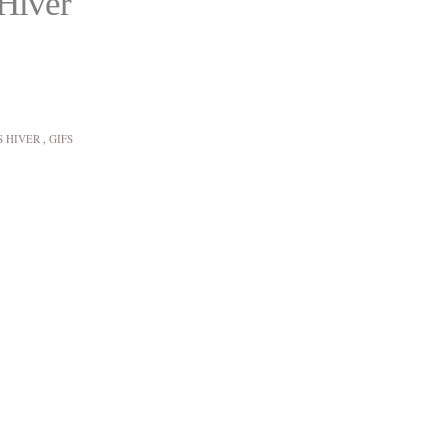
 Hiver
S HIVER
,
GIFS