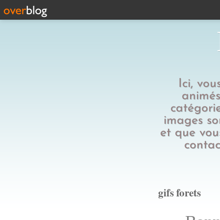
Ici, vo
animés,
catégorie
images son
et que vous
contac
gifs forets