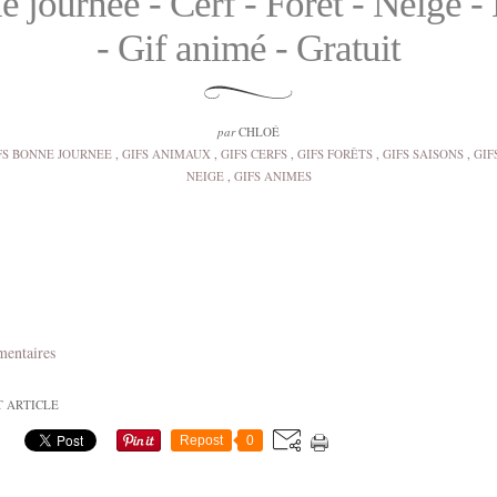
 journée - Cerf - Forêt - Neige -
- Gif animé - Gratuit
par
CHLOÉ
FS BONNE JOURNEE
,
GIFS ANIMAUX
,
GIFS CERFS
,
GIFS FORÊTS
,
GIFS SAISONS
,
GIF
NEIGE
,
GIFS ANIMES
mentaires
T ARTICLE
Repost
0