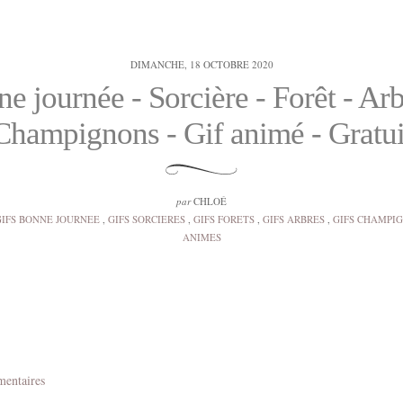
DIMANCHE, 18 OCTOBRE 2020
e journée - Sorcière - Forêt - Arb
Champignons - Gif animé - Gratui
par
CHLOÉ
GIFS BONNE JOURNEE
,
GIFS SORCIERES
,
GIFS FORETS
,
GIFS ARBRES
,
GIFS CHAMPI
ANIMES
mentaires