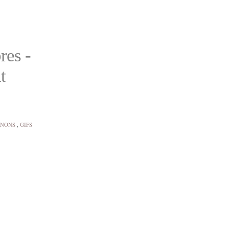
res -
t
GNONS
,
GIFS