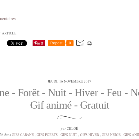
mentaires
T ARTICLE
Repost
0
JEUDI, 16 NOVEMBRE 2017
e - Forêt - Nuit - Hiver - Feu - N
Gif animé - Gratuit
par
CHLOÉ
lié dans
GIFS CABANE
,
GIFS FORETS
,
GIFS NUIT
,
GIFS HIVER
,
GIFS NEIGE
,
GIFS AN