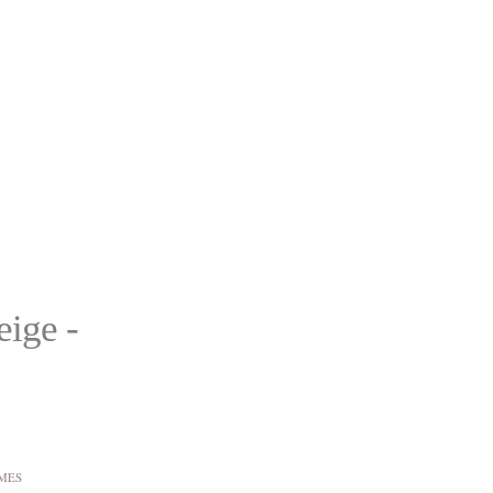
eige -
IMES