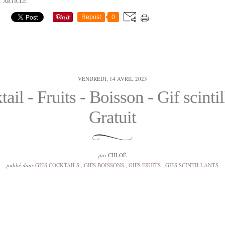
T ARTICLE
Repost
0
VENDREDI, 14 AVRIL 2023
ail - Fruits - Boisson - Gif scintil
Gratuit
par
CHLOÉ
publié dans
GIFS COCKTAILS
,
GIFS BOISSONS
,
GIFS FRUITS
,
GIFS SCINTILLANTS