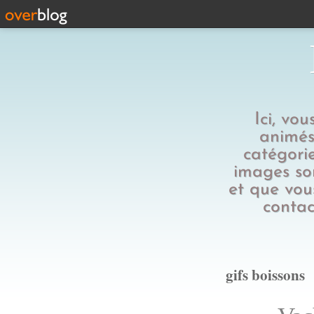
Ici, vo
animés,
catégorie
images son
et que vous
contac
gifs boissons