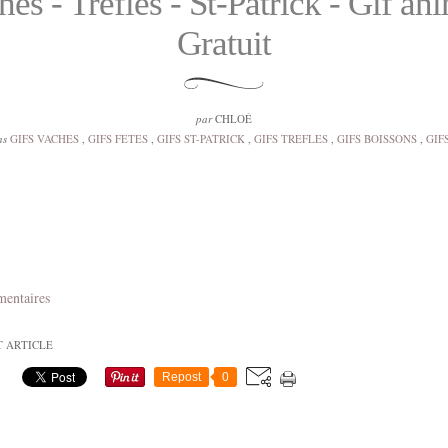
es - Trèfles - St-Patrick - Gif an
Gratuit
par
CHLOÉ
ns
GIFS VACHES
,
GIFS FETES
,
GIFS ST-PATRICK
,
GIFS TREFLES
,
GIFS BOISSONS
,
GIF
mentaires
T ARTICLE
Repost
0