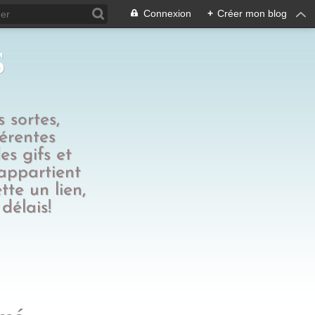
Connexion
+
Créer mon blog
s
 sortes,
férentes
es gifs et
 appartient
tte un lien,
délais!