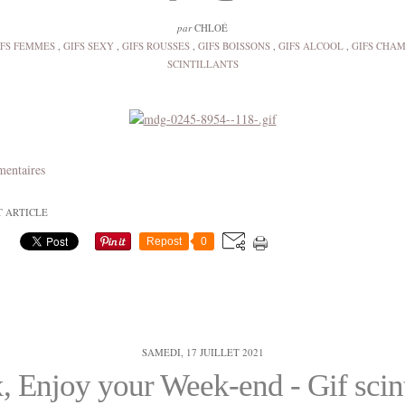
par
CHLOÉ
IFS FEMMES
,
GIFS SEXY
,
GIFS ROUSSES
,
GIFS BOISSONS
,
GIFS ALCOOL
,
GIFS CHA
SCINTILLANTS
mentaires
T ARTICLE
Repost
0
SAMEDI, 17 JUILLET 2021
, Enjoy your Week-end - Gif scint