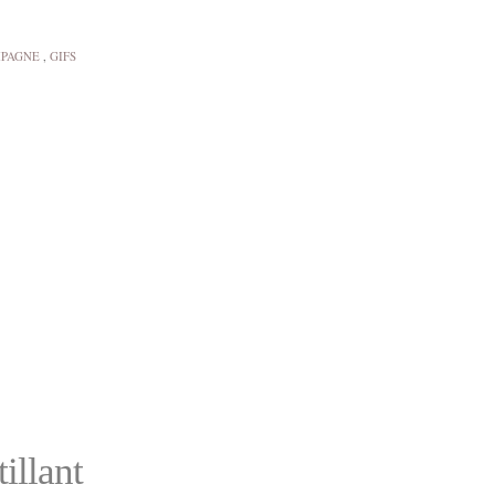
MPAGNE
,
GIFS
illant