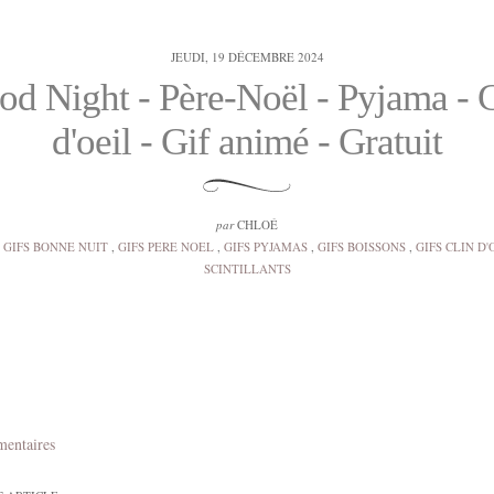
JEUDI, 19 DÉCEMBRE 2024
d Night - Père-Noël - Pyjama - C
d'oeil - Gif animé - Gratuit
par
CHLOÉ
GIFS BONNE NUIT
,
GIFS PERE NOEL
,
GIFS PYJAMAS
,
GIFS BOISSONS
,
GIFS CLIN D'
SCINTILLANTS
mentaires