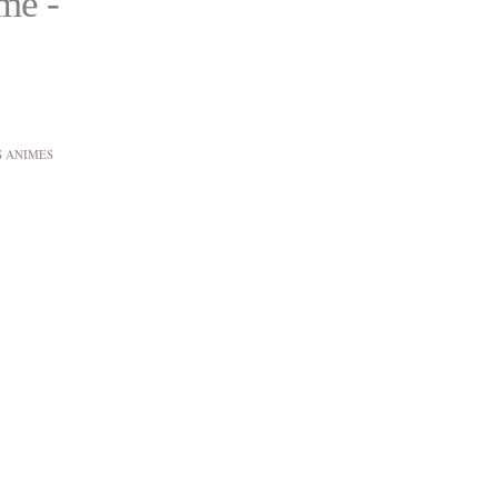
imé -
S ANIMES