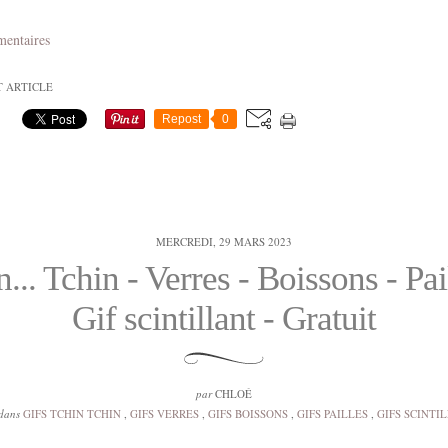
mentaires
T ARTICLE
Repost
0
MERCREDI, 29 MARS 2023
... Tchin - Verres - Boissons - Pai
Gif scintillant - Gratuit
par
CHLOÉ
dans
GIFS TCHIN TCHIN
,
GIFS VERRES
,
GIFS BOISSONS
,
GIFS PAILLES
,
GIFS SCINTI