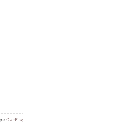
 - Dean Yeagle - Gif animé - Scintillants - Render-Tube - Gratuit
 par
OverBlog