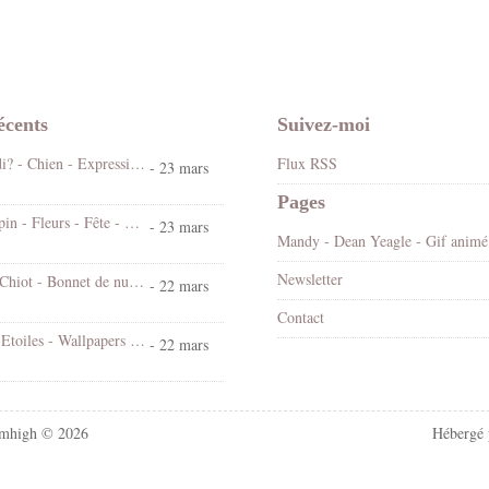
écents
Suivez-moi
Koi ! Cé lundi? - Chien - Expression - Gif scintillant - Gratuit
Flux RSS
- 23 mars
Pages
Bonjour - Lapin - Fleurs - Fête - Pâques - Gif scintillant - Gratuit
- 23 mars
Mandy
Newsletter
Bonne nuit - Chiot - Bonnet de nuit - Cute - Gif animé - Gratuit
- 22 mars
Contact
Chat - Nuit - Etoiles - Wallpapers Free
- 22 mars
mhigh © 2026
Hébergé