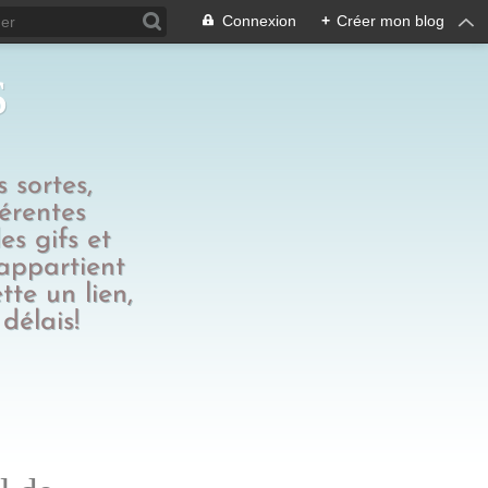
Connexion
+
Créer mon blog
s
 sortes,
férentes
es gifs et
 appartient
tte un lien,
délais!