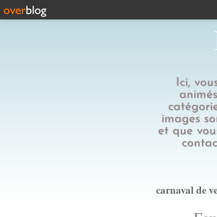
Ici, vo
animés,
catégorie
images son
et que vous
contac
carnaval de v