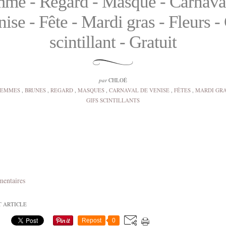
me - Regard - Masque - Carnava
ise - Fête - Mardi gras - Fleurs -
scintillant - Gratuit
par
CHLOÉ
FEMMES
,
BRUNES
,
REGARD
,
MASQUES
,
CARNAVAL DE VENISE
,
FÊTES
,
MARDI GR
GIFS SCINTILLANTS
mentaires
T ARTICLE
Repost
0