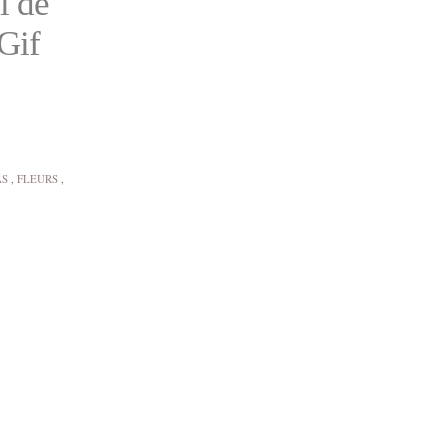
l de
 Gif
AS
,
FLEURS
,