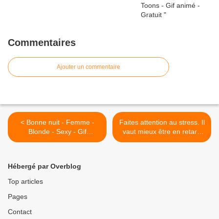
Commentaires
Ajouter un commentaire
< Bonne nuit - Femme -
Faites attention au stress. Il
Blonde - Sexy - Gif
vaut mieux être en retard
scintillant - Gratuit
dans ce monde qu'arriver
trop tôt dans l'autre -
Citation - Picture - Free >
Hébergé par Overblog
Top articles
Pages
Contact