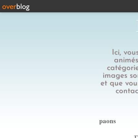
Ici, vo
animés,
catégorie
images son
et que vous
contac
paons