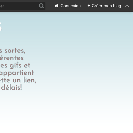
Connexion
+
Créer mon blog
s
 sortes,
férentes
es gifs et
 appartient
tte un lien,
délais!