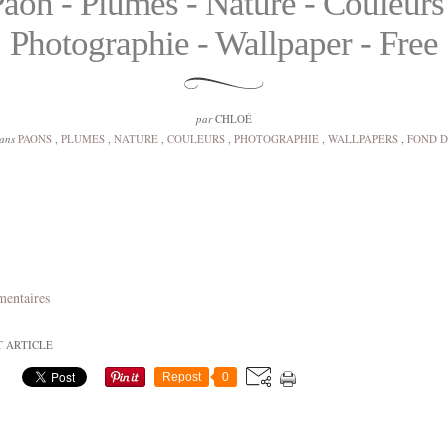
aon - Plumes - Nature - Couleurs
Photographie - Wallpaper - Free
par
CHLOÉ
dans
PAONS
,
PLUMES
,
NATURE
,
COULEURS
,
PHOTOGRAPHIE
,
WALLPAPERS
,
FOND D
mentaires
T ARTICLE
Repost
0