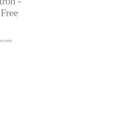
tron -
 Free
RAPHIE
,