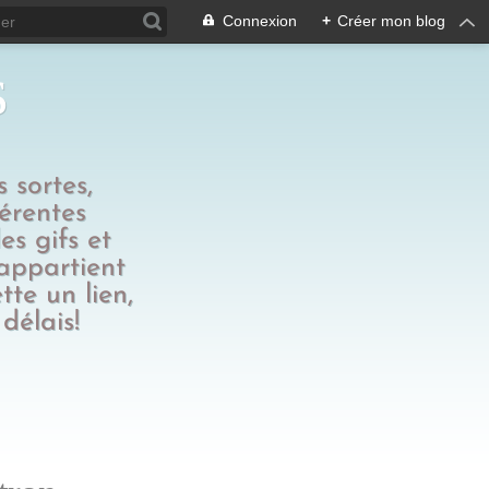
Connexion
+
Créer mon blog
s
 sortes,
férentes
es gifs et
 appartient
tte un lien,
délais!