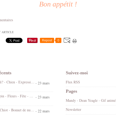
Bon appétit !
mentaires
T ARTICLE
Repost
0
écents
Suivez-moi
Koi ! Cé lundi? - Chien - Expression - Gif scintillant - Gratuit
Flux RSS
- 23 mars
Pages
Bonjour - Lapin - Fleurs - Fête - Pâques - Gif scintillant - Gratuit
- 23 mars
Mandy
Newsletter
Bonne nuit - Chiot - Bonnet de nuit - Cute - Gif animé - Gratuit
- 22 mars