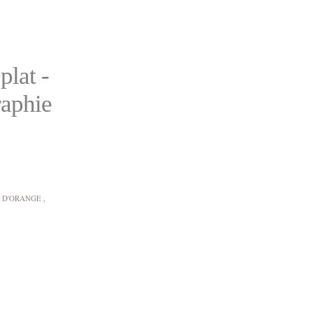
plat -
raphie
S D'ORANGE
,