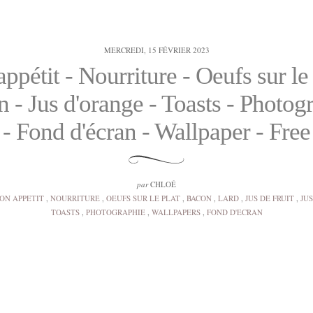
MERCREDI, 15 FÉVRIER 2023
ppétit - Nourriture - Oeufs sur le 
 - Jus d'orange - Toasts - Photog
- Fond d'écran - Wallpaper - Free
par
CHLOÉ
ON APPETIT
,
NOURRITURE
,
OEUFS SUR LE PLAT
,
BACON
,
LARD
,
JUS DE FRUIT
,
JU
TOASTS
,
PHOTOGRAPHIE
,
WALLPAPERS
,
FOND D'ECRAN