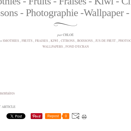
hies - Fruits - Fraises - Kiwi - Ci
sons - Photographie -Wallpaper -
par
CHLOÉ
ns
SMOTHIES
,
FRUITS
,
FRAISES
,
KIWI
,
CITRONS
,
BOISSONS
,
JUS DE FRUIT
,
PHOTOG
WALLPAPERS
,
FOND D'ECRAN
mentaires
T ARTICLE
Repost
0