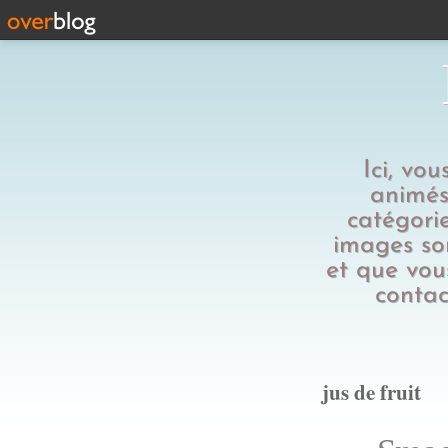
Ici, vo
animés,
catégorie
images son
et que vous
contac
jus de fruit