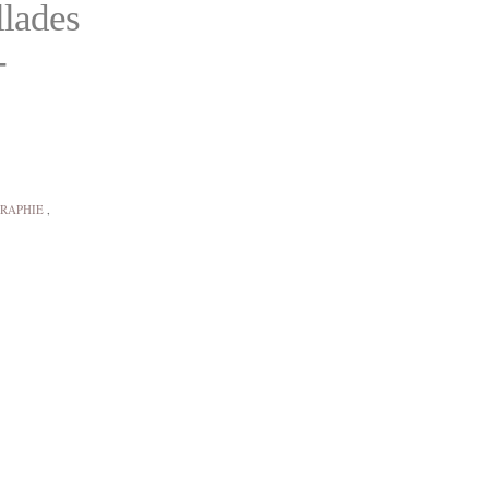
llades
-
RAPHIE
,