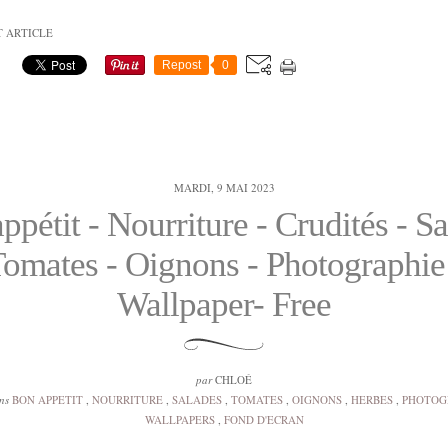
T ARTICLE
Repost
0
MARDI, 9 MAI 2023
ppétit - Nourriture - Crudités - Sa
omates - Oignons - Photographie
Wallpaper- Free
par
CHLOÉ
ns
BON APPETIT
,
NOURRITURE
,
SALADES
,
TOMATES
,
OIGNONS
,
HERBES
,
PHOTOG
WALLPAPERS
,
FOND D'ECRAN