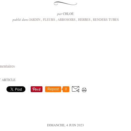
par
CHLOÉ
publié dans
JARDIN
,
FLEURS
,
ARROSOIRS
,
HERBES
,
RENDERS TUBES
mentaires
T ARTICLE
Repost
0
DIMANCHE, 4 JUIN 2023