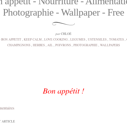
 appétit - Nourriture - Alimentati
Photographie - Wallpaper - Free
par
CHLOÉ
s
BON APPETIT
,
KEEP CALM
,
LOVE COOKING
,
LEGUMES
,
USTENSILES
,
TOMATES
,
CHAMPIGNONS
,
HERBES
,
AIL
,
POIVRONS
,
PHOTOGRAPHIE
,
WALLPAPERS
Bon appétit !
mentaires
T ARTICLE