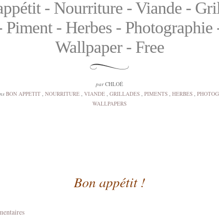
ppétit - Nourriture - Viande - Gri
- Piment - Herbes - Photographie 
Wallpaper - Free
par
CHLOÉ
ns
BON APPETIT
,
NOURRITURE
,
VIANDE
,
GRILLADES
,
PIMENTS
,
HERBES
,
PHOTOG
WALLPAPERS
Bon appétit !
mentaires