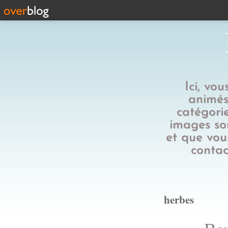
Ici, vo
animés,
catégorie
images son
et que vous
contac
herbes