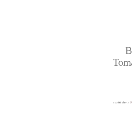
B
Toma
publié dans
B