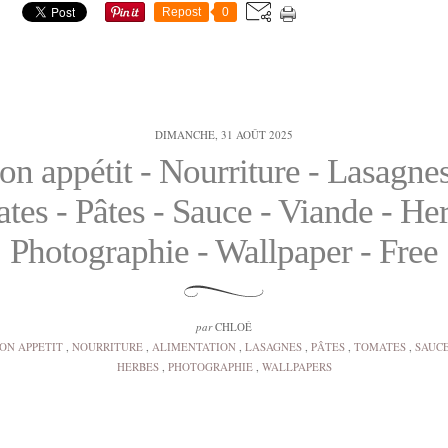
Repost
0
DIMANCHE, 31 AOÛT 2025
on appétit - Nourriture - Lasagnes
tes - Pâtes - Sauce - Viande - Her
Photographie - Wallpaper - Free
par
CHLOÉ
ON APPETIT
,
NOURRITURE
,
ALIMENTATION
,
LASAGNES
,
PÂTES
,
TOMATES
,
SAUC
HERBES
,
PHOTOGRAPHIE
,
WALLPAPERS