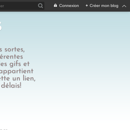
Connexion
+
Créer mon blog
s
 sortes,
férentes
es gifs et
 appartient
tte un lien,
délais!