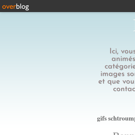
Ici, vo
animés,
catégorie
images son
et que vous
contac
gifs schtroum