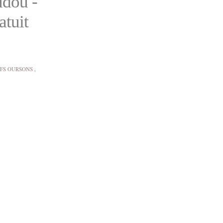
udou -
atuit
IFS OURSONS
,