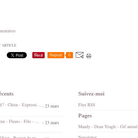
mentaires
T ARTICLE
Repost
0
écents
Suivez-moi
Koi ! Cé lundi? - Chien - Expression - Gif scintillant - Gratuit
Flux RSS
- 23 mars
Pages
Bonjour - Lapin - Fleurs - Fête - Pâques - Gif scintillant - Gratuit
- 23 mars
Mandy
Newsletter
Bonne nuit - Chiot - Bonnet de nuit - Cute - Gif animé - Gratuit