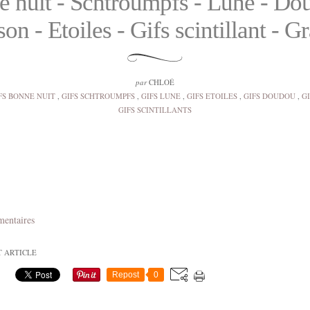
 nuit - Schtroumpfs - Lune - Do
on - Etoiles - Gifs scintillant - Gr
par
CHLOÉ
FS BONNE NUIT
,
GIFS SCHTROUMPFS
,
GIFS LUNE
,
GIFS ETOILES
,
GIFS DOUDOU
,
G
GIFS SCINTILLANTS
mentaires
T ARTICLE
Repost
0