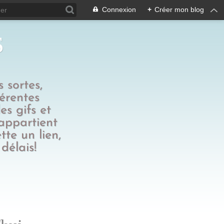
Connexion
+
Créer mon blog
s
 sortes,
férentes
es gifs et
 appartient
tte un lien,
délais!