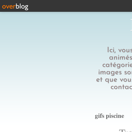
Ici, vo
animés,
catégorie
images son
et que vous
contac
gifs piscine