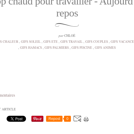
p chaud pour travailler - Aujourd
repos
par
CHLOÉ
FS CHALEUR
,
GIFS SOLEIL
,
GIFS ETE
,
GIFS TRAVAIL
,
GIFS COUPLES
,
GIFS VACANCE
,
GIFS HAMACS
,
GIFS PALMIERS
,
GIFS PISCINE
,
GIFS ANIMES
mentaires
T ARTICLE
Repost
0