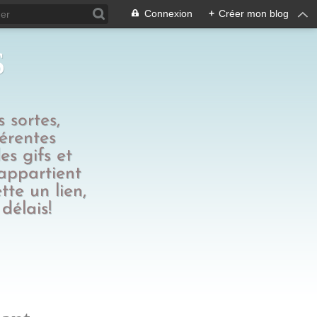
Connexion
+
Créer mon blog
s
 sortes,
férentes
es gifs et
 appartient
tte un lien,
délais!