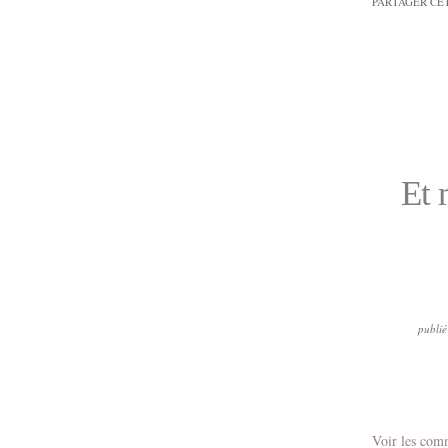
PARTAGER CE
Et 
publié
Voir les com