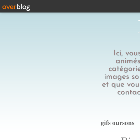
Ici, vo
animés,
catégorie
images son
et que vous
contac
gifs oursons