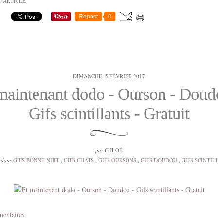
T ARTICLE
Repost
0
DIMANCHE, 5 FÉVRIER 2017
maintenant dodo - Ourson - Doud
Gifs scintillants - Gratuit
par
CHLOÉ
 dans
GIFS BONNE NUIT
,
GIFS CHATS
,
GIFS OURSONS
,
GIFS DOUDOU
,
GIFS SCINTIL
mentaires