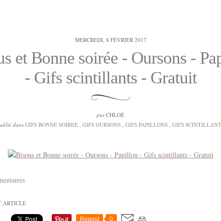
MERCREDI, 8 FÉVRIER 2017
s et Bonne soirée - Oursons - Pa
- Gifs scintillants - Gratuit
par
CHLOÉ
ublié dans
GIFS BONNE SOIREE
,
GIFS OURSONS
,
GIFS PAPILLONS
,
GIFS SCINTILLAN
mentaires
T ARTICLE
Repost
0