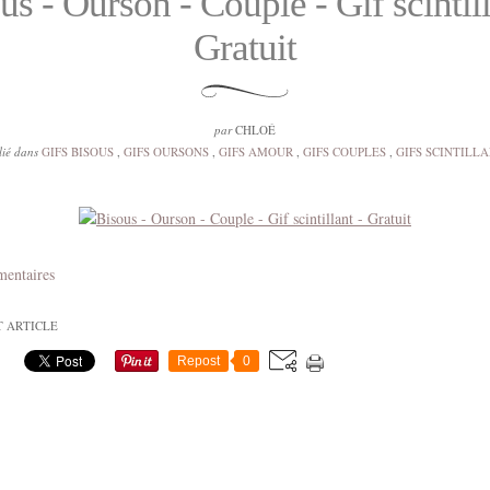
us - Ourson - Couple - Gif scintill
Gratuit
par
CHLOÉ
lié dans
GIFS BISOUS
,
GIFS OURSONS
,
GIFS AMOUR
,
GIFS COUPLES
,
GIFS SCINTILL
mentaires
T ARTICLE
Repost
0