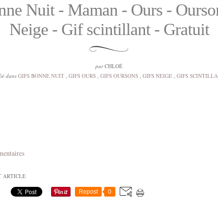
ne Nuit - Maman - Ours - Ourso
Neige - Gif scintillant - Gratuit
par
CHLOÉ
ié dans
GIFS BONNE NUIT
,
GIFS OURS
,
GIFS OURSONS
,
GIFS NEIGE
,
GIFS SCINTILL
mentaires
T ARTICLE
Repost
0