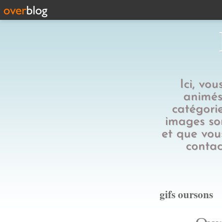
Ici, vo
animés,
catégorie
images son
et que vous
contac
gifs oursons