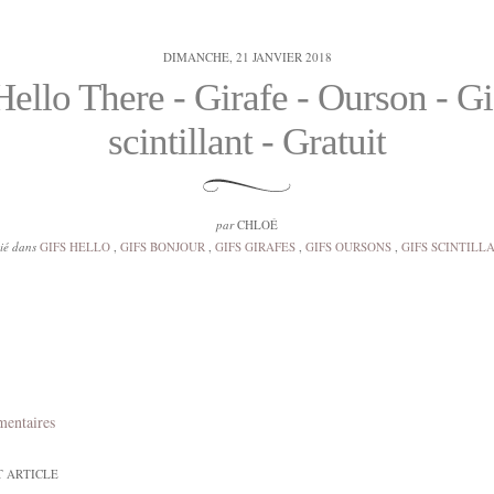
DIMANCHE, 21 JANVIER 2018
Hello There - Girafe - Ourson - Gi
scintillant - Gratuit
par
CHLOÉ
ié dans
GIFS HELLO
,
GIFS BONJOUR
,
GIFS GIRAFES
,
GIFS OURSONS
,
GIFS SCINTILL
mentaires
T ARTICLE