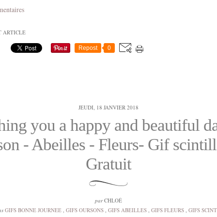
mentaires
T ARTICLE
Repost
0
JEUDI, 18 JANVIER 2018
ing you a happy and beautiful da
on - Abeilles - Fleurs- Gif scintill
Gratuit
par
CHLOÉ
ns
GIFS BONNE JOURNEE
,
GIFS OURSONS
,
GIFS ABEILLES
,
GIFS FLEURS
,
GIFS SCIN