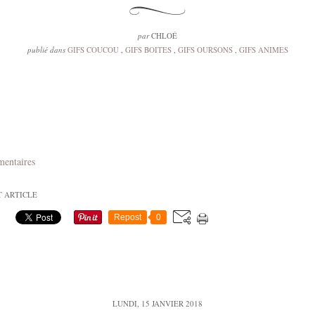
par
CHLOÉ
publié dans
GIFS COUCOU
,
GIFS BOITES
,
GIFS OURSONS
,
GIFS ANIMES
mentaires
T ARTICLE
Repost
0
LUNDI, 15 JANVIER 2018