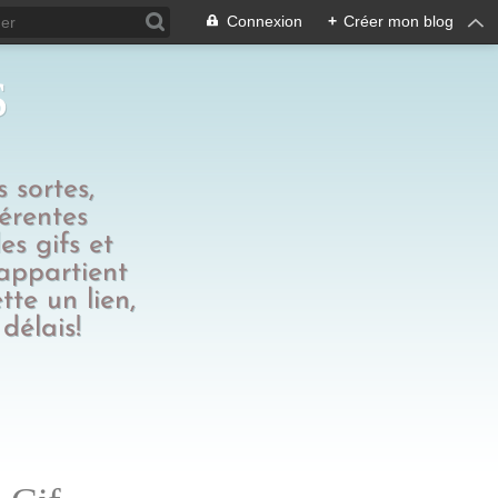
Connexion
+
Créer mon blog
s
 sortes,
férentes
es gifs et
 appartient
tte un lien,
délais!