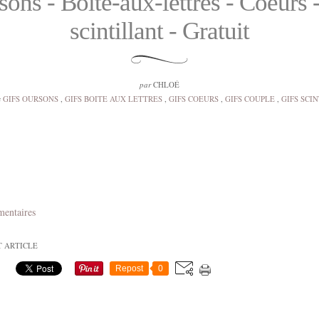
ons - Boîte-aux-lettres - Coeurs 
scintillant - Gratuit
par
CHLOÉ
s
GIFS OURSONS
,
GIFS BOITE AUX LETTRES
,
GIFS COEURS
,
GIFS COUPLE
,
GIFS SCI
mentaires
T ARTICLE
Repost
0