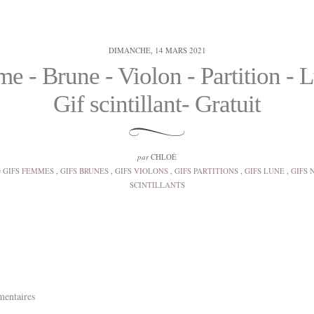
DIMANCHE, 14 MARS 2021
e - Brune - Violon - Partition - L
Gif scintillant- Gratuit
par
CHLOÉ
s
GIFS FEMMES
,
GIFS BRUNES
,
GIFS VIOLONS
,
GIFS PARTITIONS
,
GIFS LUNE
,
GIFS 
SCINTILLANTS
mentaires