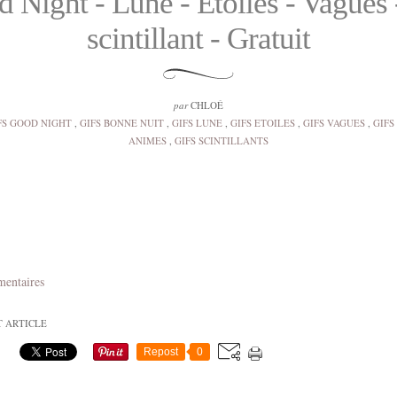
 Night - Lune - Etoiles - Vagues 
scintillant - Gratuit
par
CHLOÉ
FS GOOD NIGHT
,
GIFS BONNE NUIT
,
GIFS LUNE
,
GIFS ETOILES
,
GIFS VAGUES
,
GIFS
ANIMES
,
GIFS SCINTILLANTS
mentaires
T ARTICLE
Repost
0