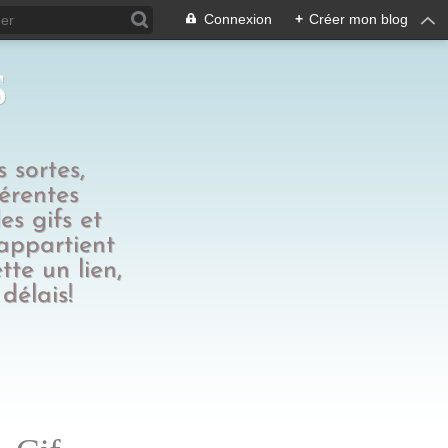
Connexion
+
Créer mon blog
s
 sortes,
férentes
es gifs et
 appartient
tte un lien,
délais!