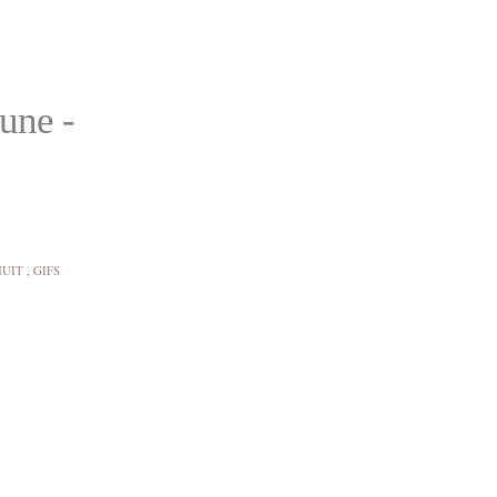
une -
NUIT
,
GIFS