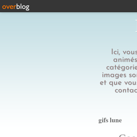
Ici, vo
animés,
catégorie
images son
et que vous
contac
gifs lune