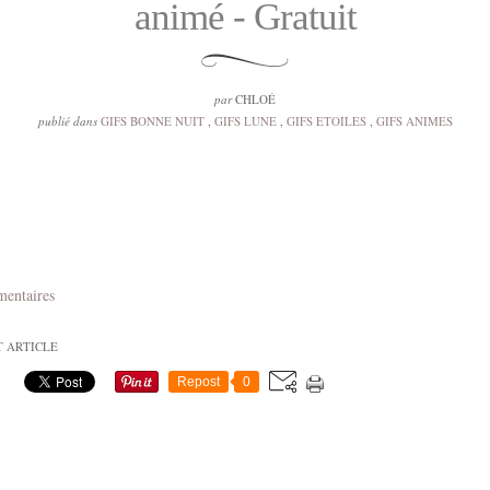
animé - Gratuit
par
CHLOÉ
publié dans
GIFS BONNE NUIT
,
GIFS LUNE
,
GIFS ETOILES
,
GIFS ANIMES
mentaires
T ARTICLE
Repost
0