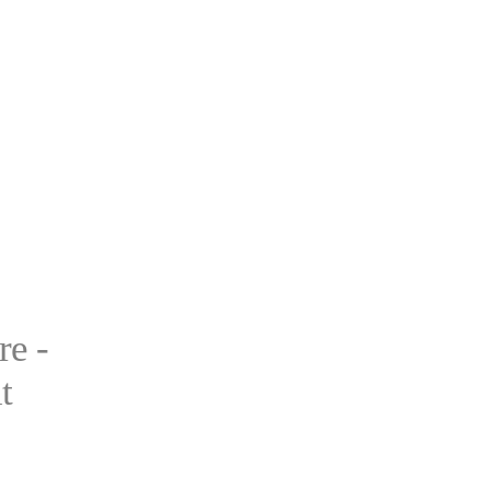
re -
t