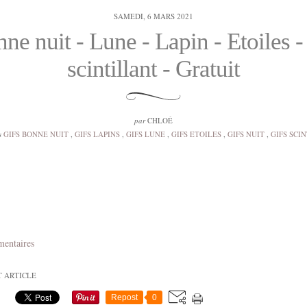
SAMEDI, 6 MARS 2021
ne nuit - Lune - Lapin - Etoiles -
scintillant - Gratuit
par
CHLOÉ
s
GIFS BONNE NUIT
,
GIFS LAPINS
,
GIFS LUNE
,
GIFS ETOILES
,
GIFS NUIT
,
GIFS SCI
mentaires
T ARTICLE
Repost
0