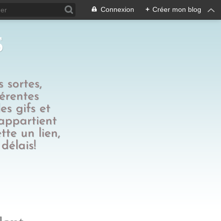
Connexion
+
Créer mon blog
s
 sortes,
férentes
es gifs et
 appartient
tte un lien,
délais!