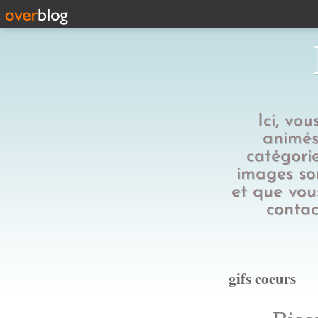
Ici, vo
animés,
catégorie
images son
et que vous
contac
gifs coeurs