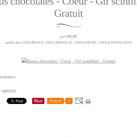
s chocolatés - Coeur - Gif scintil
Gratuit
par
CHLOÉ
publié dans
GIFS BISOUS
,
GIFS CHOCOLAT
,
GIFS COEURS
,
GIFS SCINTILLANTS
mentaires
T ARTICLE
Repost
0