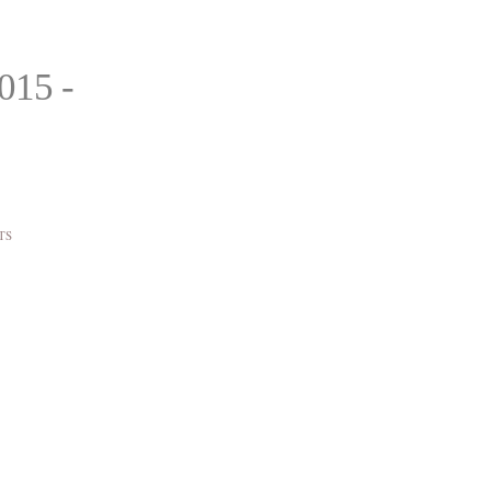
015 -
TS