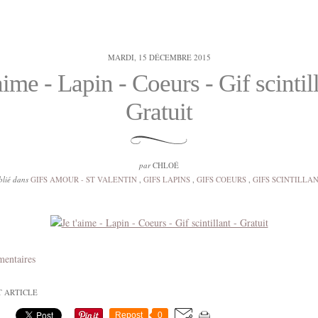
MARDI, 15 DÉCEMBRE 2015
'aime - Lapin - Coeurs - Gif scintill
Gratuit
par
CHLOÉ
blié dans
GIFS AMOUR - ST VALENTIN
,
GIFS LAPINS
,
GIFS COEURS
,
GIFS SCINTILLA
mentaires
T ARTICLE
Repost
0