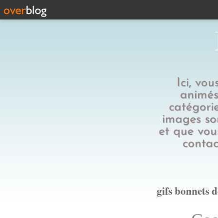
Ici, vo
animés,
catégorie
images son
et que vous
contac
gifs bonnets d