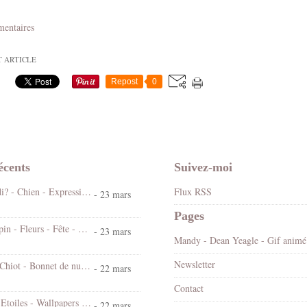
mentaires
T ARTICLE
Repost
0
écents
Suivez-moi
Koi ! Cé lundi? - Chien - Expression - Gif scintillant - Gratuit
Flux RSS
- 23 mars
Pages
Bonjour - Lapin - Fleurs - Fête - Pâques - Gif scintillant - Gratuit
- 23 mars
Mandy
Newsletter
Bonne nuit - Chiot - Bonnet de nuit - Cute - Gif animé - Gratuit
- 22 mars
Contact
Chat - Nuit - Etoiles - Wallpapers Free
- 22 mars