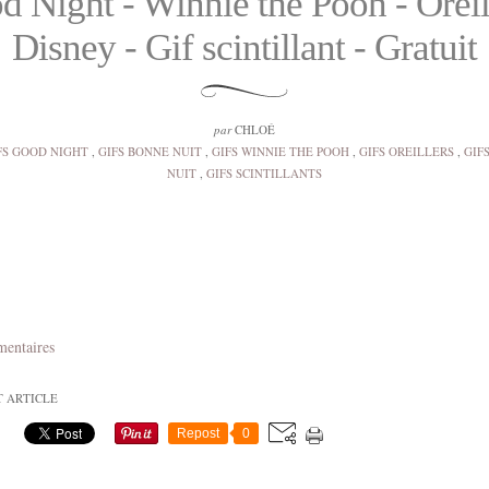
 Night - Winnie the Pooh - Oreil
Disney - Gif scintillant - Gratuit
par
CHLOÉ
FS GOOD NIGHT
,
GIFS BONNE NUIT
,
GIFS WINNIE THE POOH
,
GIFS OREILLERS
,
GIF
NUIT
,
GIFS SCINTILLANTS
mentaires
T ARTICLE
Repost
0