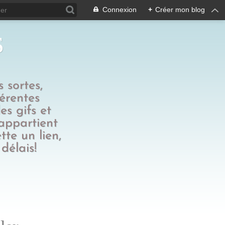
Connexion
+
Créer mon blog
s
 sortes,
férentes
es gifs et
 appartient
tte un lien,
délais!