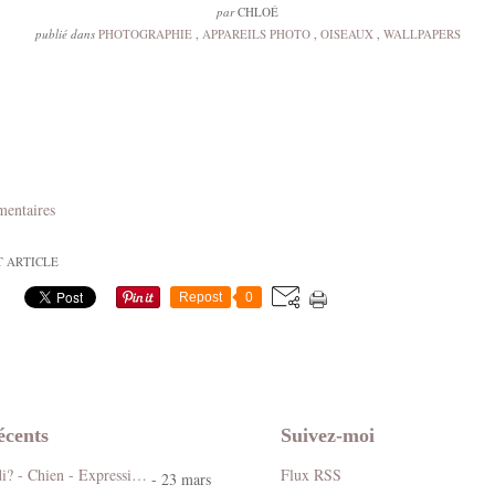
par
CHLOÉ
publié dans
PHOTOGRAPHIE
,
APPAREILS PHOTO
,
OISEAUX
,
WALLPAPERS
mentaires
T ARTICLE
Repost
0
écents
Suivez-moi
Koi ! Cé lundi? - Chien - Expression - Gif scintillant - Gratuit
Flux RSS
- 23 mars