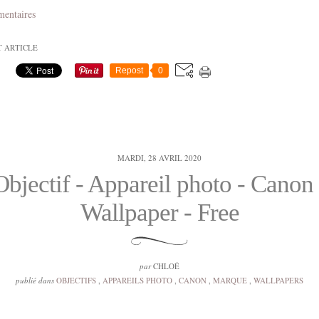
mentaires
T ARTICLE
Repost
0
MARDI, 28 AVRIL 2020
Objectif - Appareil photo - Canon 
Wallpaper - Free
par
CHLOÉ
publié dans
OBJECTIFS
,
APPAREILS PHOTO
,
CANON
,
MARQUE
,
WALLPAPERS