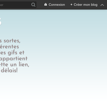
Connexion
+
Créer mon blog
s
 sortes,
férentes
es gifs et
 appartient
tte un lien,
délais!