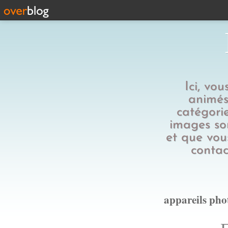
Ici, vo
animés,
catégorie
images son
et que vous
contac
appareils pho