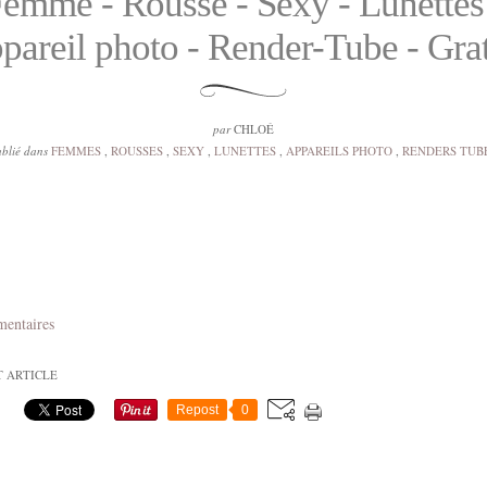
emme - Rousse - Sexy - Lunettes
pareil photo - Render-Tube - Grat
par
CHLOÉ
blié dans
FEMMES
,
ROUSSES
,
SEXY
,
LUNETTES
,
APPAREILS PHOTO
,
RENDERS TUB
mentaires
T ARTICLE
Repost
0