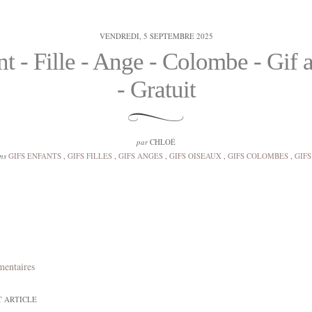
VENDREDI, 5 SEPTEMBRE 2025
t - Fille - Ange - Colombe - Gif
- Gratuit
par
CHLOÉ
ns
GIFS ENFANTS
,
GIFS FILLES
,
GIFS ANGES
,
GIFS OISEAUX
,
GIFS COLOMBES
,
GIF
mentaires
T ARTICLE