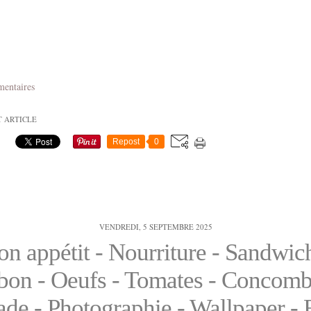
mentaires
T ARTICLE
Repost
0
VENDREDI, 5 SEPTEMBRE 2025
on appétit - Nourriture - Sandwich
on - Oeufs - Tomates - Concomb
ade - Photographie - Wallpaper - 