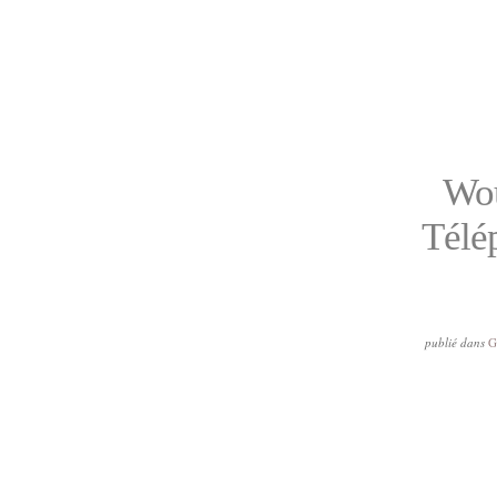
Wou
Télép
publié dans
G