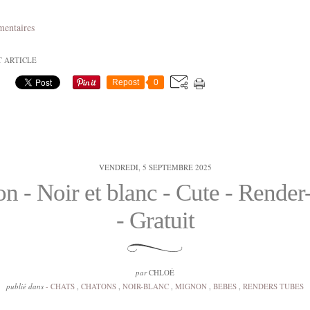
mentaires
T ARTICLE
Repost
0
VENDREDI, 5 SEPTEMBRE 2025
n - Noir et blanc - Cute - Rende
- Gratuit
par
CHLOÉ
publié dans
- CHATS
,
CHATONS
,
NOIR-BLANC
,
MIGNON
,
BEBES
,
RENDERS TUBES