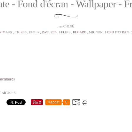
te - Fond d'écran - Wallpaper - F
par
CHLOÉ
NIMAUX
,
TIGRES
,
BEBES
,
RAYURES
,
FELINS
,
REGARD
,
MIGNON
,
FOND D'ECRAN
,
mentaires
T ARTICLE
Repost
0