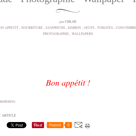
par
CHLOÉ
ON APPETIT
,
NOURRITURE
,
SANDWICHS
,
JAMBON
,
OEUFS
,
TOMATES
,
CONCOMBR
PHOTOGRAPHIE
,
WALLPAPERS
Bon appétit !
mentaires
T ARTICLE
Repost
0