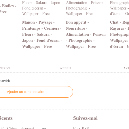
 Etoiles -
Free
Maison - Paysage -
Bon appétit -
Chat - Reg
Printemps - Cerisiers -
Nourriture -
Rayures - F
Fleurs - Sakura -
Alimentation - Poisson
Photograph
Japon - Fond d'écran -
- Photographie -
Wallpaper
Wallpaper - Free
Wallpaper - Free
d'écran - 
CÉDENT
ACCUEIL
ART
article
Ajouter un commentaire
écents
Suivez-moi
Koi ! Cé lundi? - Chien - Expression - Gif scintillant - Gratuit
Flux RSS