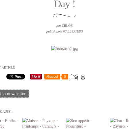
Day !
par
CHLOÉ
publié dans
WALLPAPERS
T ARTICLE
Repost
0
 à la newsletter
 AUSSI :