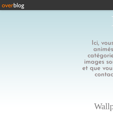
Ici, vo
animés,
catégorie
images son
et que vous
contac
Wallp