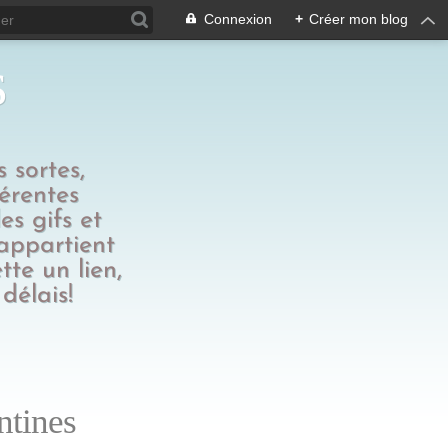
Connexion
+
Créer mon blog
s
 sortes,
férentes
es gifs et
 appartient
tte un lien,
délais!
ntines