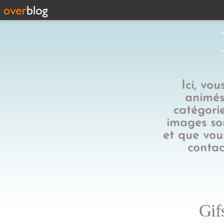
Ici, vo
animés,
catégorie
images son
et que vous
contac
Gif