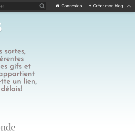
Connexion
+
Créer mon blog
s
 sortes,
férentes
es gifs et
 appartient
tte un lien,
délais!
onde