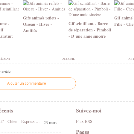
Gifs animés reflets -
Gif animé 
mme -
Gif scintillant - Barre
Oiseau - Hiver -
Fille - Che
if
de séparation - Pimboli
Amitiés
 Gratuit
- D’une amie sincère
CÉDENT
ACCUEIL
ART
article
Ajouter un commentaire
écents
Suivez-moi
Koi ! Cé lundi? - Chien - Expression - Gif scintillant - Gratuit
Flux RSS
- 23 mars
Pages