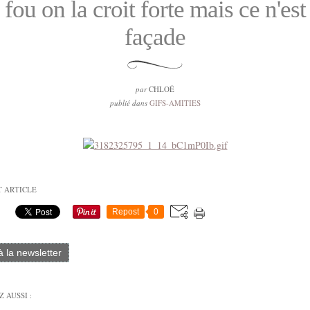
 fou on la croit forte mais ce n'es
façade
par
CHLOÉ
publié dans
GIFS-AMITIES
T ARTICLE
Repost
0
 à la newsletter
 AUSSI :