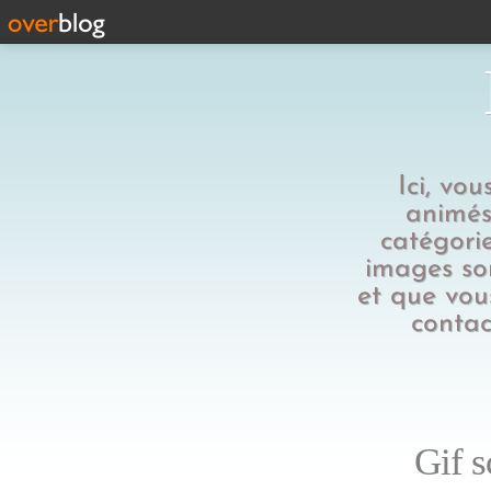
Ici, vo
animés,
catégorie
images son
et que vous
contac
Gif s