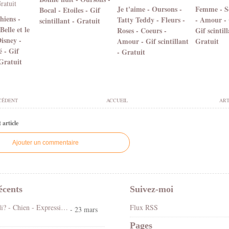
Je t'aime - Oursons -
Femme - S
Bocal - Etoiles - Gif
hiens -
Tatty Teddy - Fleurs -
- Amour -
scintillant - Gratuit
elle et le
Roses - Coeurs -
Gif scintill
isney -
Amour - Gif scintillant
Gratuit
 - Gif
- Gratuit
 Gratuit
CÉDENT
ACCUEIL
ART
article
Ajouter un commentaire
écents
Suivez-moi
Koi ! Cé lundi? - Chien - Expression - Gif scintillant - Gratuit
Flux RSS
- 23 mars
Pages