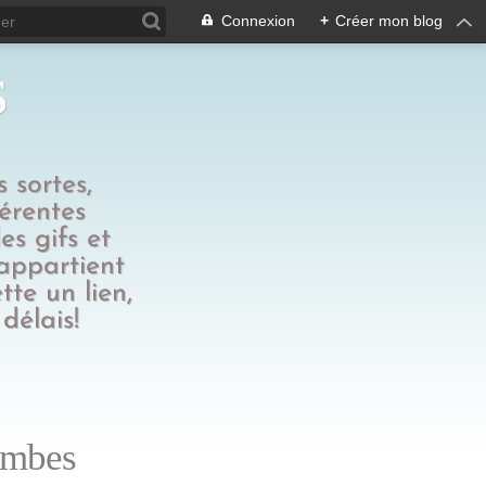
Connexion
+
Créer mon blog
s
 sortes,
férentes
es gifs et
 appartient
tte un lien,
délais!
lombes