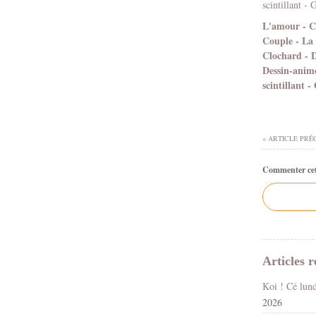
L'amour - C
Couple - La B
Clochard - D
Dessin-animé
scintillant -
« ARTICLE PRÉ
Commenter cet 
Articles r
2026