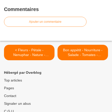
Commentaires
Ajouter un commentaire
< Fleurs - Pétale -
Bon appétit - Nourriture -
Nenuphar - Nature -
Salade - Tomates -
Photographie - Wallpaper -
Concombres - Olives -
Free
Photographie - Wallpaper -
Free >
Hébergé par Overblog
Top articles
Pages
Contact
Signaler un abus
C.G.U.