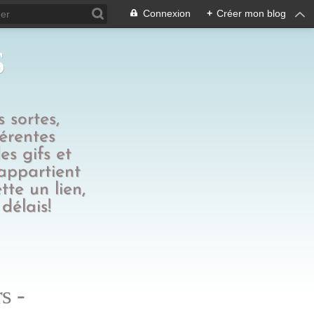
Connexion
+
Créer mon blog
s
 sortes,
férentes
es gifs et
 appartient
tte un lien,
délais!
s -