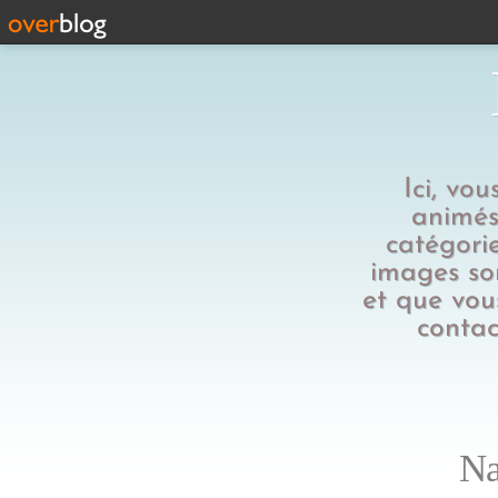
Ici, vo
animés,
catégorie
images son
et que vous
contac
Na