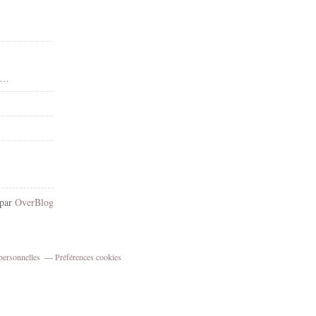
 - Dean Yeagle - Gif animé - Scintillants - Render-Tube - Gratuit
 par
OverBlog
personnelles
Préférences cookies