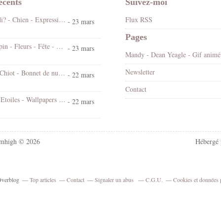
écents
Suivez-moi
Koi ! Cé lundi? - Chien - Expression - Gif scintillant - Gratuit
Flux RSS
- 23 mars
Pages
Bonjour - Lapin - Fleurs - Fête - Pâques - Gif scintillant - Gratuit
- 23 mars
Mandy
Newsletter
Bonne nuit - Chiot - Bonnet de nuit - Cute - Gif animé - Gratuit
- 22 mars
Contact
Chat - Nuit - Etoiles - Wallpapers Free
- 22 mars
mhigh © 2026
Hébergé
 Overblog
Top articles
Contact
Signaler un abus
C.G.U.
Cookies et données 