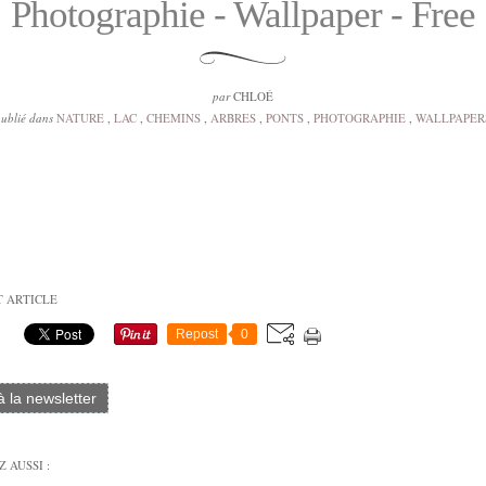
Photographie - Wallpaper - Free
par
CHLOÉ
ublié dans
NATURE
,
LAC
,
CHEMINS
,
ARBRES
,
PONTS
,
PHOTOGRAPHIE
,
WALLPAPER
T ARTICLE
Repost
0
 à la newsletter
 AUSSI :