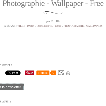
Photographie - Wallpaper - Free
par
CHLOÉ
publié dans
VILLE
,
PARIS
,
TOUR EIFFEL
,
NUIT
,
PHOTOGRAPHIE
,
WALLPAPERS
T ARTICLE
Repost
0
 à la newsletter
 AUSSI :