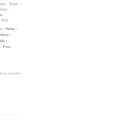
s - Seine -
ières -
ie -
- Free
ICLE SUIVANT »