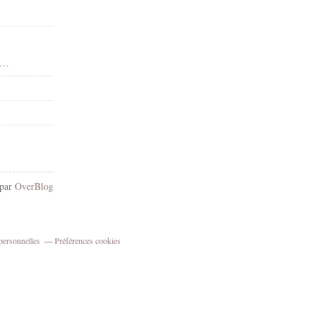
 - Dean Yeagle - Gif animé - Scintillants - Render-Tube - Gratuit
 par
OverBlog
personnelles
Préférences cookies