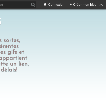
Connexion
+
Créer mon blog
s
 sortes,
férentes
es gifs et
 appartient
tte un lien,
délais!