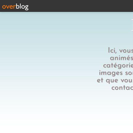
Ici, vo
animés,
catégorie
images son
et que vous
contac