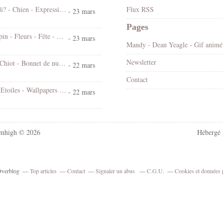
Koi ! Cé lundi? - Chien - Expression - Gif scintillant - Gratuit
Flux RSS
- 23 mars
Pages
Bonjour - Lapin - Fleurs - Fête - Pâques - Gif scintillant - Gratuit
- 23 mars
Mandy
Newsletter
Bonne nuit - Chiot - Bonnet de nuit - Cute - Gif animé - Gratuit
- 22 mars
Contact
Chat - Nuit - Etoiles - Wallpapers Free
- 22 mars
mhigh © 2026
Hébergé
 Overblog
Top articles
Contact
Signaler un abus
C.G.U.
Cookies et données 