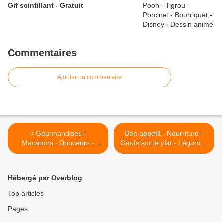
Gif scintillant - Gratuit
Commentaires
Ajouter un commentaire
< Gourmandises -
Bon appétit - Nourriture -
Macarons - Douceurs -
Oeufs sur le plat - Légumes
Photographie - Wallpaper -
- Bacon - Toasts -
Free
Wallpaper - Free >
Hébergé par Overblog
Top articles
Pages