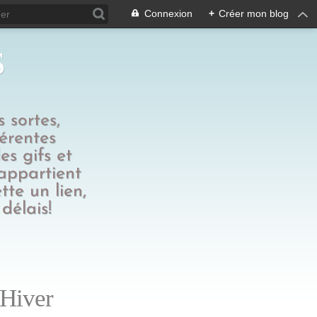
Connexion
+
Créer mon blog
s
 sortes,
férentes
es gifs et
 appartient
tte un lien,
délais!
 Hiver