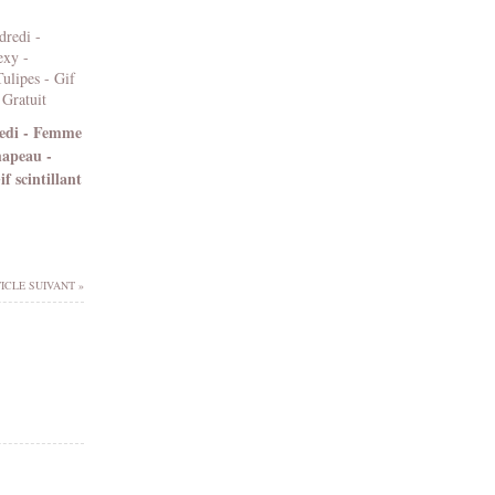
edi - Femme
hapeau -
if scintillant
ICLE SUIVANT »