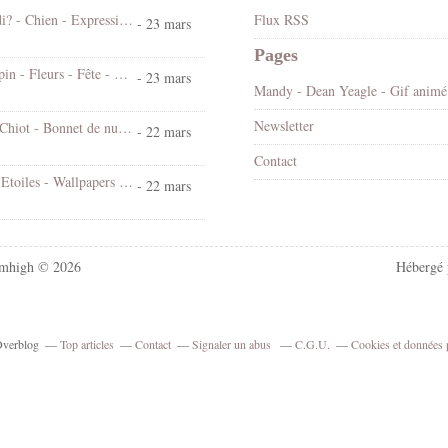
Koi ! Cé lundi? - Chien - Expression - Gif scintillant - Gratuit
Flux RSS
- 23 mars
Pages
Bonjour - Lapin - Fleurs - Fête - Pâques - Gif scintillant - Gratuit
- 23 mars
Mandy
Newsletter
Bonne nuit - Chiot - Bonnet de nuit - Cute - Gif animé - Gratuit
- 22 mars
Contact
Chat - Nuit - Etoiles - Wallpapers Free
- 22 mars
mhigh © 2026
Hébergé
 Overblog
Top articles
Contact
Signaler un abus
C.G.U.
Cookies et données 