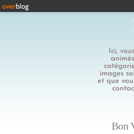
Ici, vo
animés,
catégorie
images son
et que vous
contac
Bon V