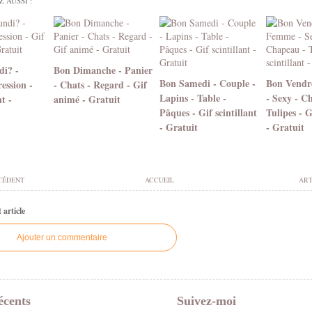
 AUSSI :
di? -
Bon Dimanche - Panier
Bon Samedi - Couple -
Bon Vendr
ession -
- Chats - Regard - Gif
Lapins - Table -
- Sexy - C
nt -
animé - Gratuit
Pâques - Gif scintillant
Tulipes - G
- Gratuit
- Gratuit
CÉDENT
ACCUEIL
ART
article
Ajouter un commentaire
écents
Suivez-moi