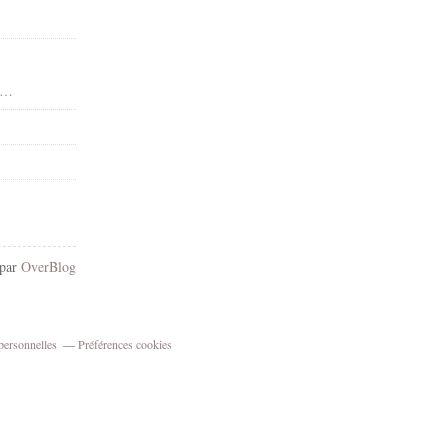
 - Dean Yeagle - Gif animé - Scintillants - Render-Tube - Gratuit
 par
OverBlog
personnelles
Préférences cookies