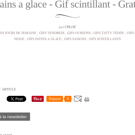
ains a glace - Gif scintillant - Gra
par
CHLOÉ
IFS JOURS DE SEMAINE
,
GIFS VENDREDI
,
GIFS OURSONS
,
GIFS TATTY TEDDY
,
GIFS
NEIGE
,
GIFS PATINS A GLACE
,
GIFS SAISONS
,
GIFS SCINTILLANTS
T ARTICLE
Repost
0
 à la newsletter