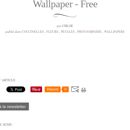
Wallpaper - Free
par
CHLOÉ
publié dans
COCCINELLES
,
FLEURS
,
PETALES
,
PHOTOGRPAHIE
,
WALLPAPERS
T ARTICLE
Repost
0
 à la newsletter
 AUSSI :