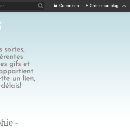
Connexion
+
Créer mon blog
s
 sortes,
férentes
es gifs et
 appartient
tte un lien,
délais!
hie -