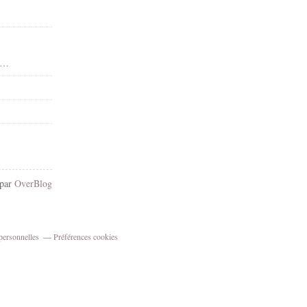
 - Dean Yeagle - Gif animé - Scintillants - Render-Tube - Gratuit
 par
OverBlog
personnelles
Préférences cookies