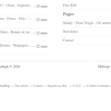
Koi ! Cé lundi? - Chien - Expression - Gif scintillant - Gratuit
Flux RSS
- 23 mars
Pages
Bonjour - Lapin - Fleurs - Fête - Pâques - Gif scintillant - Gratuit
- 23 mars
Mandy
Newsletter
Bonne nuit - Chiot - Bonnet de nuit - Cute - Gif animé - Gratuit
- 22 mars
Contact
Chat - Nuit - Etoiles - Wallpapers Free
- 22 mars
mhigh © 2026
Hébergé
 Overblog
Top articles
Contact
Signaler un abus
C.G.U.
Cookies et données 