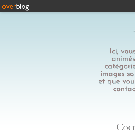
Ici, vo
animés,
catégorie
images son
et que vous
contac
Cocc