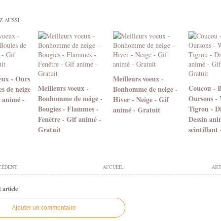
 AUSSI :
eux - Ours
Meilleurs voeux -
Meilleurs voeux -
Coucou - B
es de neige
Bonhomme de neige -
Bonhomme de neige -
Oursons - 
f animé -
Hiver - Neige - Gif
Bougies - Flammes -
Tigrou - D
animé - Gratuit
Fenêtre - Gif animé -
Dessin ani
Gratuit
scintillant
CÉDENT
ACCUEIL
ART
article
Ajouter un commentaire