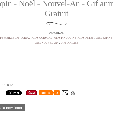
apin - Noël - Nouvel-An - Gif ani
Gratuit
par
CHLOÉ
IFS MEILLEURS VOEUX
,
GIFS OURSONS
,
GIFS PINGOUINS
,
GIFS FETES
,
GIFS SAPINS
GIFS NOUVEL-AN
,
GIFS ANIMES
T ARTICLE
Repost
0
 à la newsletter