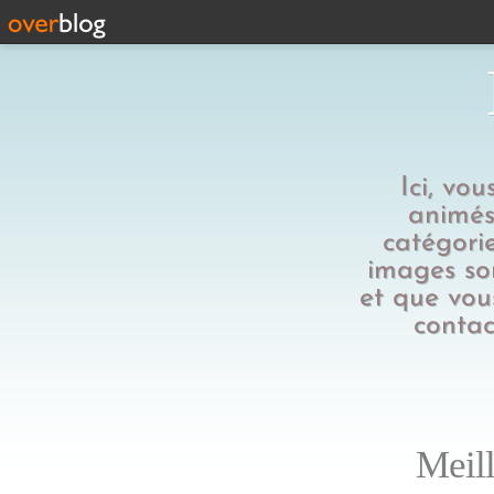
Ici, vo
animés,
catégorie
images son
et que vous
contac
Meill