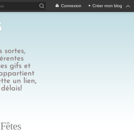
Connexion
+
Créer mon blog
s
 sortes,
férentes
es gifs et
 appartient
tte un lien,
délais!
 Fêtes