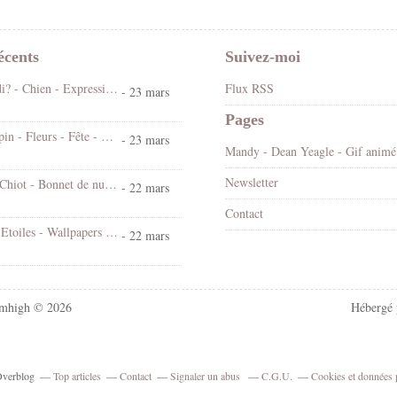
écents
Suivez-moi
Koi ! Cé lundi? - Chien - Expression - Gif scintillant - Gratuit
Flux RSS
- 23 mars
Pages
Bonjour - Lapin - Fleurs - Fête - Pâques - Gif scintillant - Gratuit
- 23 mars
Mandy
Newsletter
Bonne nuit - Chiot - Bonnet de nuit - Cute - Gif animé - Gratuit
- 22 mars
Contact
Chat - Nuit - Etoiles - Wallpapers Free
- 22 mars
mhigh © 2026
Hébergé
 Overblog
Top articles
Contact
Signaler un abus
C.G.U.
Cookies et données 