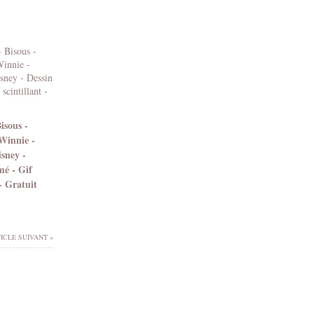
isous -
Winnie -
isney -
mé - Gif
 - Gratuit
ICLE SUIVANT »