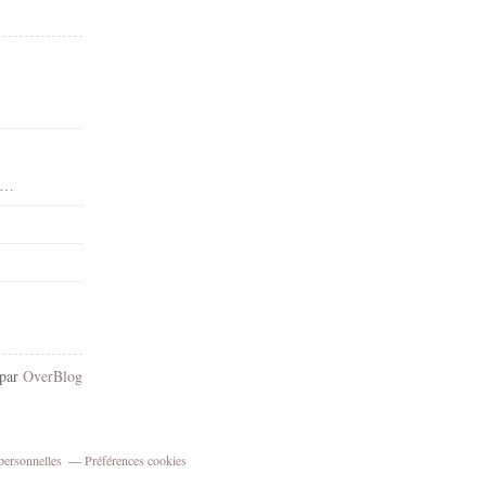
 - Dean Yeagle - Gif animé - Scintillants - Render-Tube - Gratuit
 par
OverBlog
personnelles
Préférences cookies