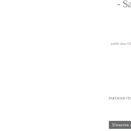
- S
publié dans
G
PARTAGER CE
S'inscrire