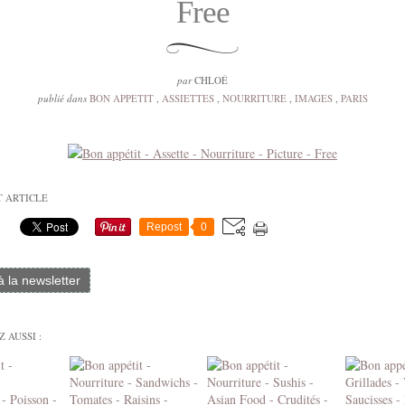
Free
par
CHLOÉ
publié dans
BON APPETIT
,
ASSIETTES
,
NOURRITURE
,
IMAGES
,
PARIS
T ARTICLE
Repost
0
 à la newsletter
 AUSSI :