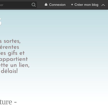
Connexion
+
Créer mon blog
s
 sortes,
férentes
es gifs et
 appartient
tte un lien,
délais!
ture -