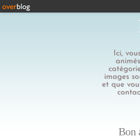
Ici, vo
animés,
catégorie
images son
et que vous
contac
Bon a