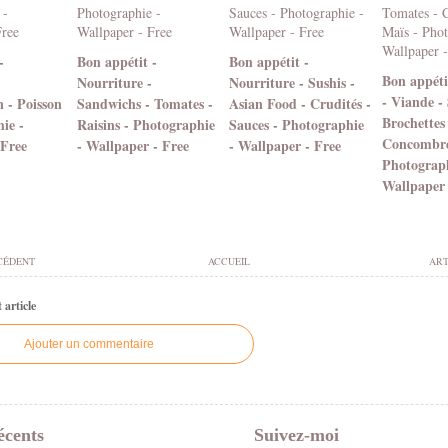
-
Bon appétit -
Bon appétit -
Bon appétit
Nourriture -
Nourriture - Sushis -
- Viande - 
 - Poisson
Sandwichs - Tomates -
Asian Food - Crudités -
Brochettes
ie -
Raisins - Photographie
Sauces - Photographie
Concombres
 Free
- Wallpaper - Free
- Wallpaper - Free
Photograph
Wallpaper 
CÉDENT
ACCUEIL
ART
article
Ajouter un commentaire
écents
Suivez-moi