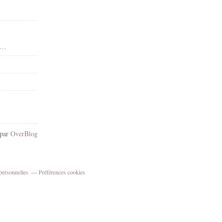
 - Dean Yeagle - Gif animé - Scintillants - Render-Tube - Gratuit
 par
OverBlog
personnelles
Préférences cookies