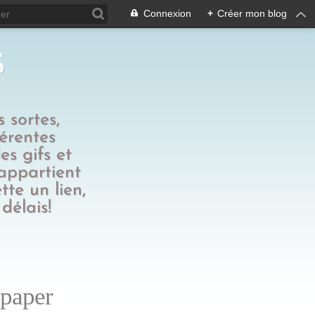
Connexion
+
Créer mon blog
s
 sortes,
férentes
es gifs et
 appartient
tte un lien,
délais!
lpaper