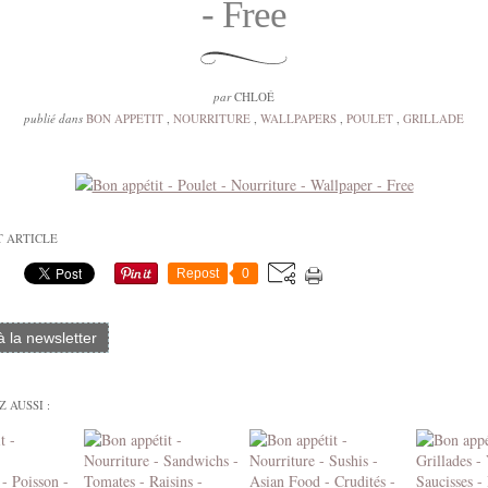
- Free
par
CHLOÉ
publié dans
BON APPETIT
,
NOURRITURE
,
WALLPAPERS
,
POULET
,
GRILLADE
T ARTICLE
Repost
0
 à la newsletter
 AUSSI :