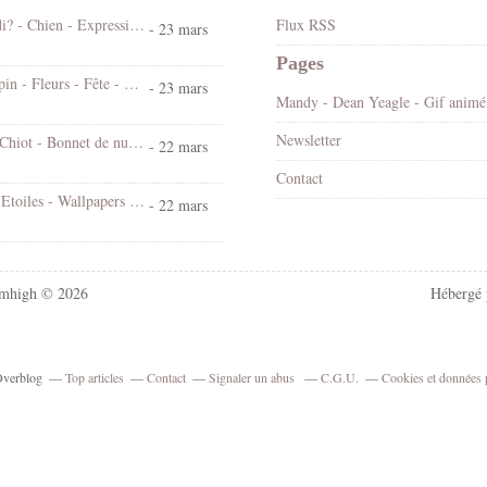
Koi ! Cé lundi? - Chien - Expression - Gif scintillant - Gratuit
Flux RSS
- 23 mars
Pages
Bonjour - Lapin - Fleurs - Fête - Pâques - Gif scintillant - Gratuit
- 23 mars
Mandy
Newsletter
Bonne nuit - Chiot - Bonnet de nuit - Cute - Gif animé - Gratuit
- 22 mars
Contact
Chat - Nuit - Etoiles - Wallpapers Free
- 22 mars
mhigh © 2026
Hébergé
 Overblog
Top articles
Contact
Signaler un abus
C.G.U.
Cookies et données 