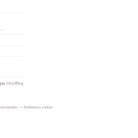
 - Dean Yeagle - Gif animé - Scintillants - Render-Tube - Gratuit
 par
OverBlog
personnelles
Préférences cookies