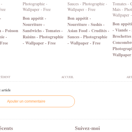
-
Bon appétit -
Bon appétit -
Bon appétit
Nourriture -
Nourriture - Sushis -
- Viande - 
 - Poisson
Sandwichs - Tomates -
Asian Food - Crudités -
Brochettes
ie -
Raisins - Photographie
Sauces - Photographie
Concombres
 Free
- Wallpaper - Free
- Wallpaper - Free
Photograph
Wallpaper 
CÉDENT
ACCUEIL
ART
article
Ajouter un commentaire
écents
Suivez-moi