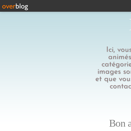
Ici, vo
animés,
catégorie
images son
et que vous
contac
Bon a