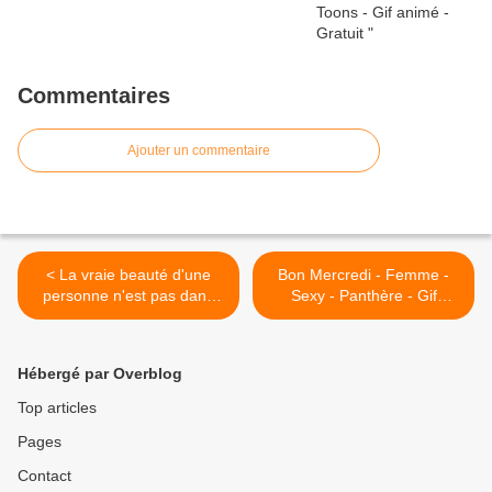
Commentaires
Ajouter un commentaire
< La vraie beauté d'une
Bon Mercredi - Femme -
personne n'est pas dans
Sexy - Panthère - Gif
son physique, mais dans sa
scintillant - Gratuit >
beauté d'âme - Femme -
Sexy - Citation - Gif
Hébergé par Overblog
scintillant - Gratuit
Top articles
Pages
Contact