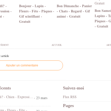
di? -
Bonjour - Lapin -
Bon Dimanche - Panier
Bon Samedi
ession -
Fleurs - Fête - Pâques -
- Chats - Regard - Gif
Lapins - Ta
nt -
Gif scintillant -
animé - Gratuit
Pâques - Gi
Gratuit
- Gratuit
CÉDENT
ACCUEIL
ART
article
Ajouter un commentaire
écents
Suivez-moi
Koi ! Cé lundi? - Chien - Expression - Gif scintillant - Gratuit
Flux RSS
- 23 mars
Pages
Bonjour - Lapin - Fleurs - Fête - Pâques - Gif scintillant - Gratuit