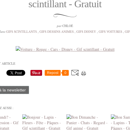
scintillant - Gratuit
par
CHLOÉ
dans
GIFS SCINTILLANTS
,
GIFS DESSINS ANIMES
,
GIFS DISNEY
,
GIFS VOITURES
,
GIF
T ARTICLE
Repost
0
 à la newsletter
 AUSSI :