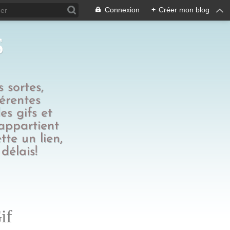
Connexion
+
Créer mon blog
s
 sortes,
férentes
es gifs et
 appartient
tte un lien,
délais!
if