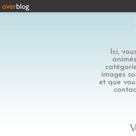
Ici, vo
animés,
catégorie
images son
et que vous
contac
V