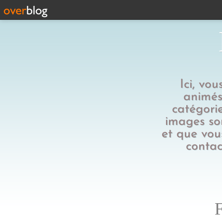
Ici, vo
animés,
catégorie
images son
et que vous
contac
F