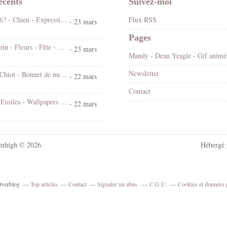
écents
Suivez-moi
Koi ! Cé lundi? - Chien - Expression - Gif scintillant - Gratuit
Flux RSS
- 23 mars
Pages
Bonjour - Lapin - Fleurs - Fête - Pâques - Gif scintillant - Gratuit
- 23 mars
Mandy
Newsletter
Bonne nuit - Chiot - Bonnet de nuit - Cute - Gif animé - Gratuit
- 22 mars
Contact
Chat - Nuit - Etoiles - Wallpapers Free
- 22 mars
mhigh © 2026
Hébergé
 Overblog
Top articles
Contact
Signaler un abus
C.G.U.
Cookies et données 