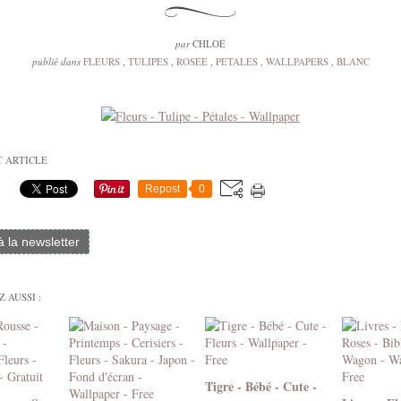
par
CHLOÉ
publié dans
FLEURS
,
TULIPES
,
ROSEE
,
PETALES
,
WALLPAPERS
,
BLANC
T ARTICLE
Repost
0
 à la newsletter
 AUSSI :
Tigre - Bébé - Cute -