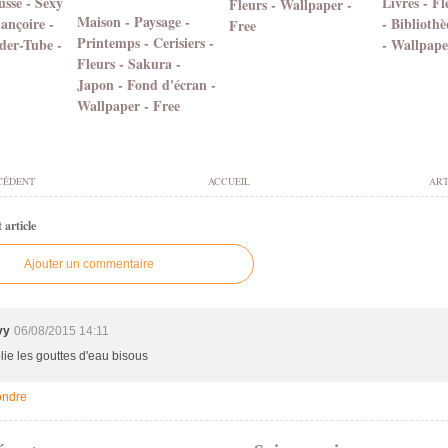
sse - Sexy
Livres - Fl
Fleurs - Wallpaper -
Maison - Paysage -
lançoire -
- Biblioth
Free
Printemps - Cerisiers -
der-Tube -
- Wallpape
Fleurs - Sakura -
Japon - Fond d'écran -
Wallpaper - Free
CÉDENT
ACCUEIL
ART
article
Ajouter un commentaire
vy
06/08/2015 14:11
lie les gouttes d'eau bisous
ndre