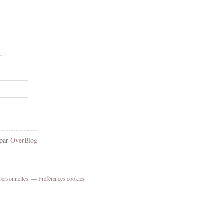
 - Dean Yeagle - Gif animé - Scintillants - Render-Tube - Gratuit
 par
OverBlog
personnelles
Préférences cookies