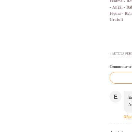
Femme - Rou
- Angel - Ba
Fleurs - Ren
Gratuit
« ARTICLE PRÉ
Commenter cet 
E
E
Jo
Répo