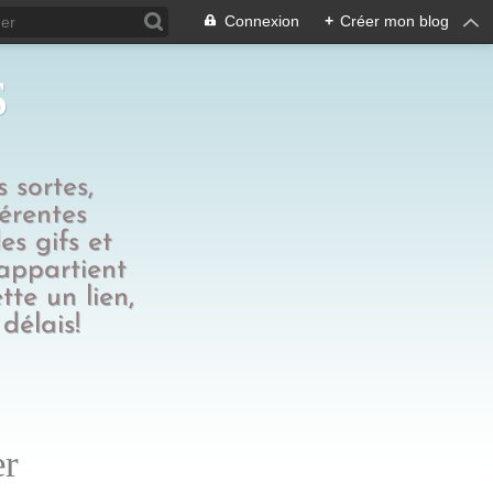
Connexion
+
Créer mon blog
s
 sortes,
férentes
es gifs et
 appartient
tte un lien,
délais!
er