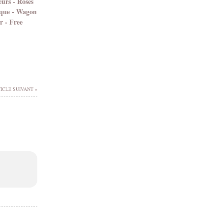
eurs - Roses
èque - Wagon
r - Free
ICLE SUIVANT »