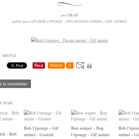
par
CHLOÉ
publié dans
GIFS BOB L'EPONGE
,
GIFS DESSINS ANIMES
,
GIFS ANIMES
T ARTICLE
Repost
0
 à la newsletter
 AUSSI :
Bob l'éponge - Gif
Bon souper - Bop
Bob l'épon
ick - Bob
animé - Gratuit
l'éponge - Gif animé
animé - Gi