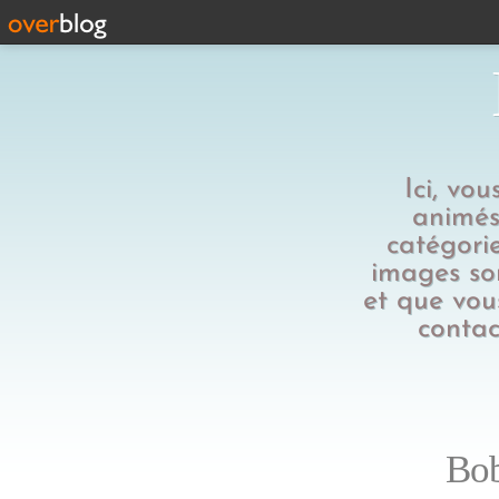
Ici, vo
animés,
catégorie
images son
et que vous
contac
Bob