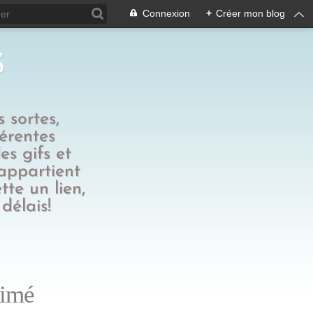
Connexion
+
Créer mon blog
s
 sortes,
férentes
es gifs et
 appartient
tte un lien,
délais!
nimé