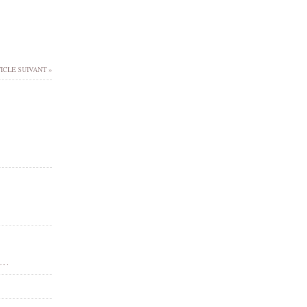
ICLE SUIVANT »
 - Dean Yeagle - Gif animé - Scintillants - Render-Tube - Gratuit