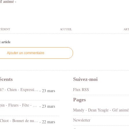
if animé -
CÉDENT
ACCUEIL
ART
article
Ajouter un commentaire
écents
Suivez-moi
Koi ! Cé lundi? - Chien - Expression - Gif scintillant - Gratuit
Flux RSS
- 23 mars
Pages
Bonjour - Lapin - Fleurs - Fête - Pâques - Gif scintillant - Gratuit
- 23 mars
Mandy
Newsletter
Bonne nuit - Chiot - Bonnet de nuit - Cute - Gif animé - Gratuit
- 22 mars